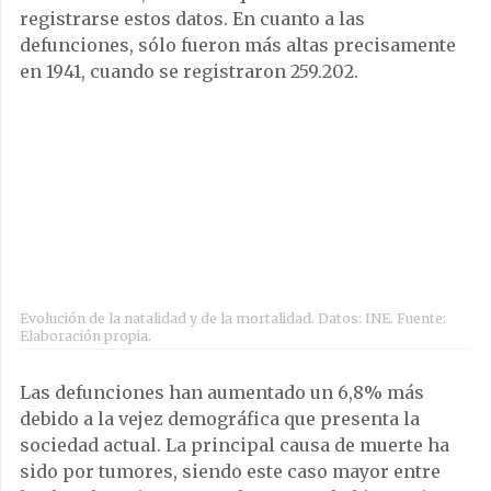
registrarse estos datos. En cuanto a las
defunciones, sólo fueron más altas precisamente
en 1941, cuando se registraron 259.202.
Evolución de la natalidad y de la mortalidad. Datos: INE. Fuente:
Elaboración propia.
Las defunciones han aumentado un 6,8% más
debido a la vejez demográfica que presenta la
sociedad actual. La principal causa de muerte ha
sido por tumores, siendo este caso mayor entre
los hombres (297 por cada 100.000 habitantes) que
las mujeres (184,9).
Las enfermedades respiratorias ocupan el
segundo lugar en total, más común entre mujeres
en este caso (286.9) que en hombres (247,6). Dentro
de las causas externas el suicidio sigue ocupando