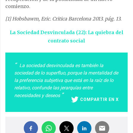
comienzo.
[1] Hobsbawm, Eric. Critica Barcelona 2013. pág. 13.
La Sociedad Desvinculada (22): La quiebra del
contrato social
La sociedad desvinculada es también la
sociedad de lo superfluo, porque la mentalidad de
la preferencia subjetiva que está en la raíz de lo
relativo, confunde las jerarquías entre
necesidades y deseos
COMPARTIR EN X