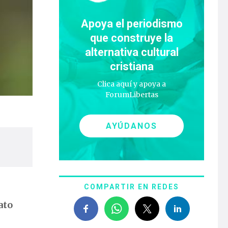
Apoya el periodismo
que construye la
alternativa cultural
cristiana
Clica aquí y apoya a
ForumLibertas
AYÚDANOS
COMPARTIR EN REDES
ato