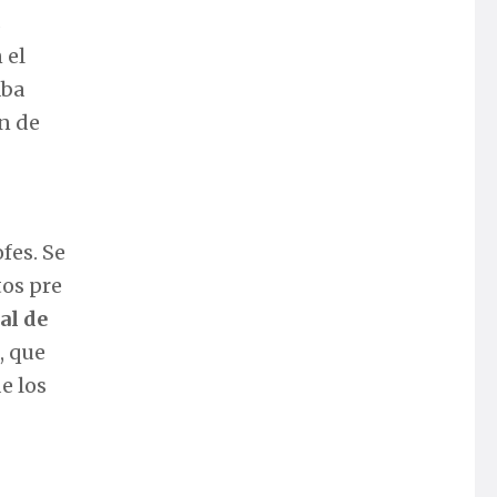
s
 el
aba
in de
fes. Se
tos pre
al de
, que
de los