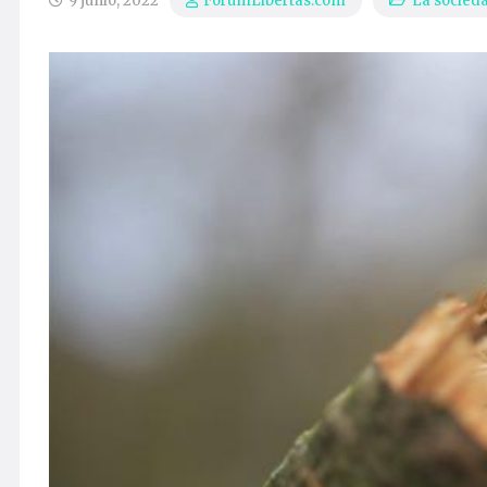
9 junio, 2022
La socied
ForumLibertas.com