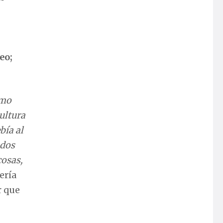
eo;
omo
ultura
bía al
 dos
cosas,
ería
r que