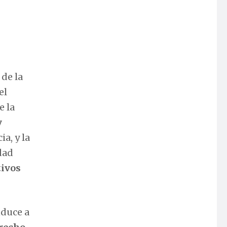
de la
el
e la
y
a, y la
dad
tivos
nduce a