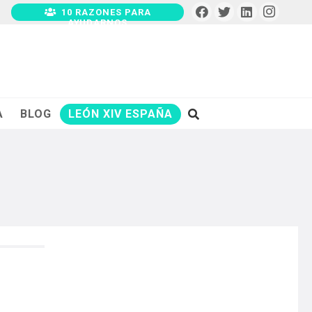
10 RAZONES PARA
AYUDARNOS
A
BLOG
LEÓN XIV ESPAÑA