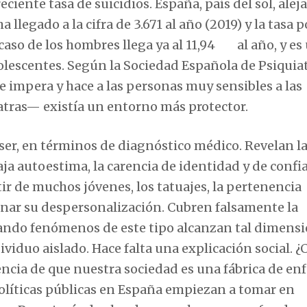
eciente tasa de suicidios. España, país del sol, alej
 llegado a la cifra de 3.671 al año (2019) y la tasa p
 caso de los hombres llega ya al 11,94 al año, y es
olescentes. Según la Sociedad Española de Psiquiatr
e impera y hace a las personas muy sensibles a las
atras— existía un entorno más protector.
ser, en términos de diagnóstico médico. Revelan l
aja autoestima, la carencia de identidad y de confi
tir de muchos jóvenes, los tatuajes, la pertenencia
nar su despersonalización. Cubren falsamente la
ando fenómenos de este tipo alcanzan tal dimensió
viduo aislado. Hace falta una explicación social. 
ncia de que nuestra sociedad es una fábrica de e
 políticas públicas en España empiezan a tomar en