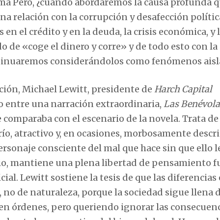
ema Pero, ¿cuándo abordaremos la causa profunda q
 relación con la corrupción y desafección política
s en el crédito y en la deuda, la crisis económica, y 
o de «coge el dinero y corre» y de todo esto con la 
ontinuaremos considerándolos como fenómenos ais
ción, Michael Lewitt, presidente de
Harch Capital
o entre una narración extraordinaria,
Las Benévola
ue comparaba con el escenario de la novela. Trata de 
frío, atractivo y, en ocasiones, morbosamente descri
personaje consciente del mal que hace sin que ello 
io, mantiene una plena libertad de pensamiento f
al. Lewitt sostiene la tesis de que las diferencias
 no de naturaleza, porque la sociedad sigue llena 
n órdenes, pero queriendo ignorar las consecuenc