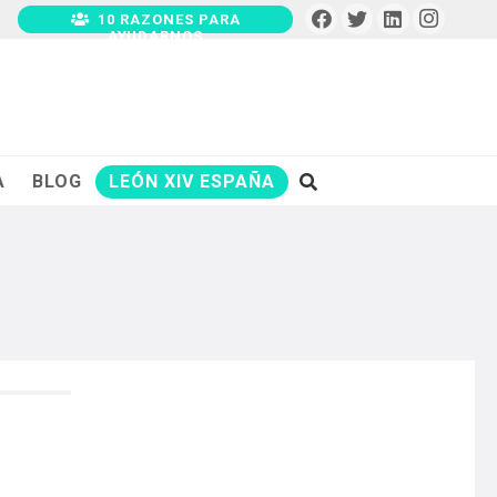
10 RAZONES PARA
AYUDARNOS
A
BLOG
LEÓN XIV ESPAÑA