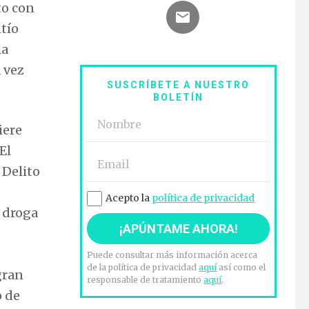
to con
ntío
la
 vez
SUSCRÍBETE A NUESTRO
BOLETÍN
iere
El
 Delito
Acepto la
política de privacidad
 droga
Puede consultar más información acerca
de la política de privacidad
aquí
así como el
gran
responsable de tratamiento
aquí
.
o de