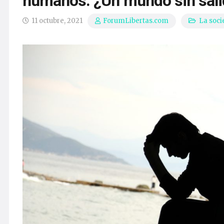
humanos. ¿Un mundo sin sali
11 octubre, 2021
La soci
ForumLibertas.com