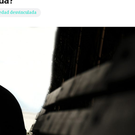
da?
edad desvinculada