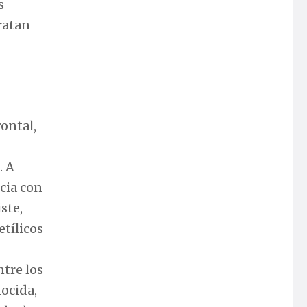
s
tratan
ontal,
. A
cia con
ste,
etílicos
ntre los
nocida,