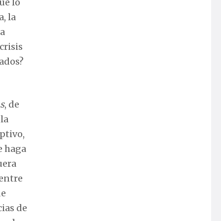
ue lo
, la
la
crisis
lados?
s
, de
la
ptivo,
le haga
uera
 entre
de
ias de