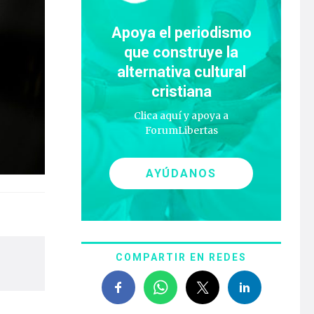
Apoya el periodismo
que construye la
alternativa cultural
cristiana
Clica aquí y apoya a
ForumLibertas
AYÚDANOS
COMPARTIR EN REDES