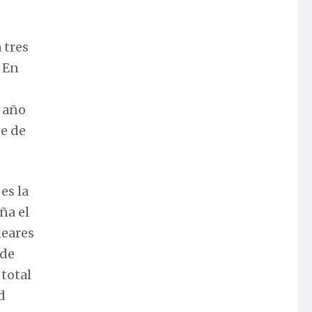
 tres
 En
 año
te de
es la
ña el
leares
 de
total
d