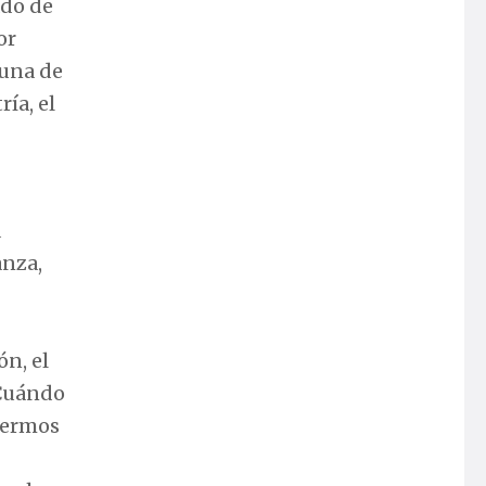
ado de
or
 una de
ía, el
a
anza,
n, el
¿Cuándo
nfermos