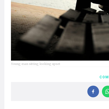
Young man sitting looking upset
COM