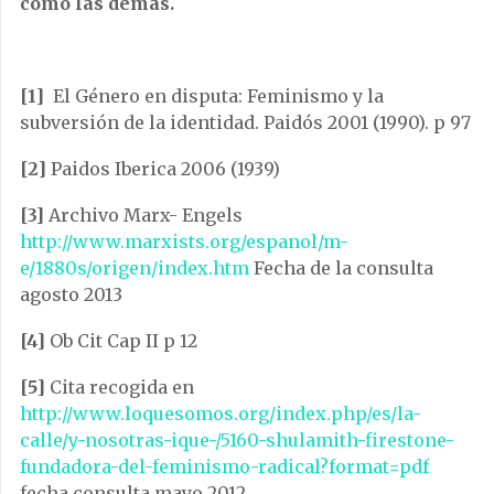
como las demás.
[1]
El Género en disputa: Feminismo y la
subversión de la identidad. Paidós 2001 (1990). p 97
[2]
Paidos Iberica 2006 (1939)
[3]
Archivo Marx- Engels
http://www.marxists.org/espanol/m-
e/1880s/origen/index.htm
Fecha de la consulta
agosto 2013
[4]
Ob Cit Cap II p 12
[5]
Cita recogida en
http://www.loquesomos.org/index.php/es/la-
calle/y-nosotras-ique-/5160-shulamith-firestone-
fundadora-del-feminismo-radical?format=pdf
fecha consulta mayo 2012