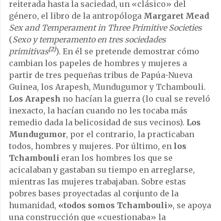
reiterada hasta la saciedad, un «clásico» del
género, el libro de la antropóloga
Margaret Mead
Sex and Temperament in Three Primitive Societies
(
Sexo y temperamento en tres sociedades
[2]
primitivas
). En él se pretende demostrar cómo
cambian los papeles de hombres y mujeres a
partir de tres pequeñas tribus de Papúa-Nueva
Guinea, los Arapesh, Mundugumor y Tchambouli.
Los Arapesh
no hacían la guerra (lo cual se reveló
inexacto, la hacían cuando no les tocaba más
remedio dada la belicosidad de sus vecinos).
Los
Mundugumor
, por el contrario, la practicaban
todos, hombres y mujeres. Por último, en
los
Tchambouli
eran los hombres los que se
acicalaban y gastaban su tiempo en arreglarse,
mientras las mujeres trabajaban. Sobre estas
pobres bases proyectadas al conjunto de la
humanidad,
«todos somos Tchambouli»
, se apoya
una construcción que «cuestionaba» la