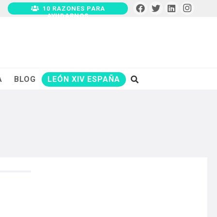
10 RAZONES PARA
AYUDARNOS
A
BLOG
LEÓN XIV ESPAÑA