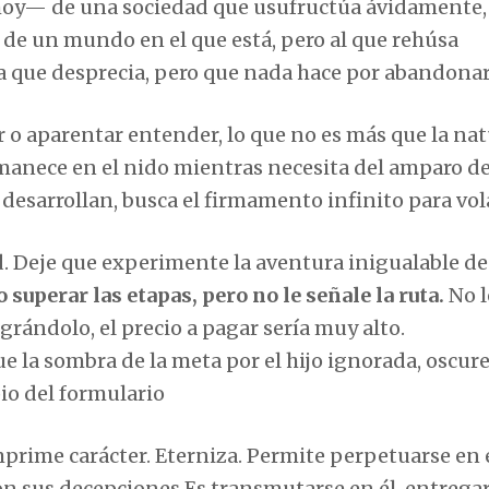
hoy— de una sociedad que usufructúa ávidamente,
 de un mundo en el que está, pero al que rehúsa
a que desprecia, pero que nada hace por abandonar
 o aparentar entender, lo que no es más que la nat
ermanece en el nido mientras necesita del amparo d
 desarrollan, busca el firmamento infinito para vol
tad. Deje que experimente la aventura inigualable de
superar las etapas, pero no le señale la ruta.
No l
grándolo, el precio a pagar sería muy alto.
 la sombra de la meta por el hijo ignorada, oscure
pio del formulario
prime carácter. Eterniza. Permite perpetuarse en e
 con sus decepciones Es transmutarse en él, entrega