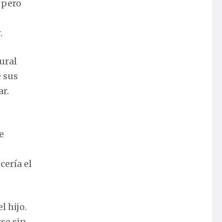
 pero
.
ural
e sus
ar.
e
cería el
l hijo.
rse sin