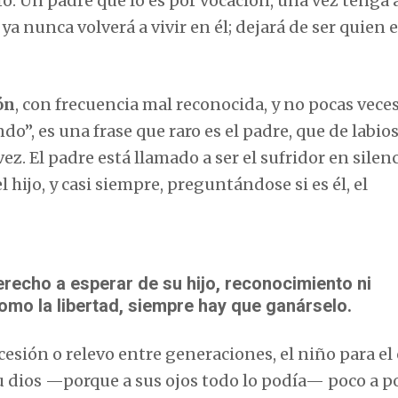
. Un padre que lo es por vocación, una vez tenga 
 ya nunca volverá a vivir en él; dejará de ser quien 
ón
, con frecuencia mal reconocida, y no pocas veces
o”, es una frase que raro es el padre, que de labio
z. El padre está llamado a ser el sufridor en silen
l hijo, y casi siempre, preguntándose si es él, el
erecho a esperar de su hijo, reconocimiento ni
omo la libertad, siempre hay que ganárselo.
esión o relevo entre generaciones, el niño para el 
su dios —porque a sus ojos todo lo podía— poco a p