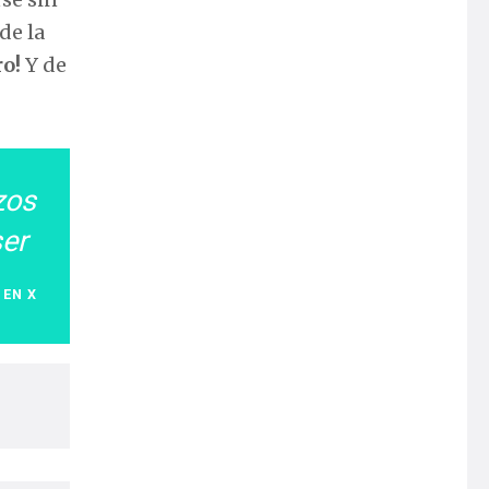
de la
ro!
Y de
zos
ser
 EN X