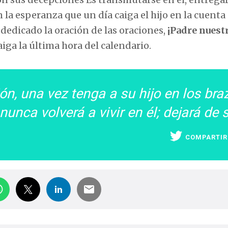
la esperanza que un día caiga el hijo en la cuenta 
 dedicado la oración de las oraciones,
¡Padre nuest
iga la última hora del calendario.
ón, una vez tenga a su hijo en los bra
nunca volverá a vivir en él; dejará de 
COMPARTIR