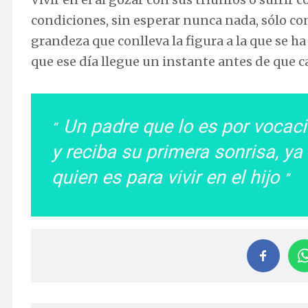
condiciones, sin esperar nunca nada, sólo con 
grandeza que conlleva la figura a la que se ha
que ese día llegue un instante antes de que ca
Un padre que lo es por vocaci
y reciba su primera sonrisa, ya 
quien es para vivir en el hijo