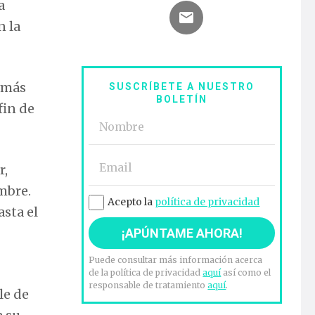
a
n la
a más
SUSCRÍBETE A NUESTRO
BOLETÍN
fin de
r,
mbre.
Acepto la
política de privacidad
hasta el
Puede consultar más información acerca
de la política de privacidad
aquí
así como el
responsable de tratamiento
aquí
.
le de