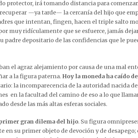
do protector, irá tomando distancia para comenzar 
 recuperar —ya tarde— la cercanía del hijo que emp
dres que intentan, fingen, hacen el triple salto mo
, por muy ridículamente que se esfuerce, jamás deja
 su padre depositario de las confidencias que le pu
ban el agraz alejamiento por causa de una mal en
r a la figura paterna.
Hoy la moneda ha caído de 
trario: la incomparecencia de la autoridad nacida de
nes en la facultad del camino de eso a lo que llam
do desde las más altas esferas sociales.
l primer gran dilema del hijo
. Su figura omniprese
te en su primer objeto de devoción y de desapego; 