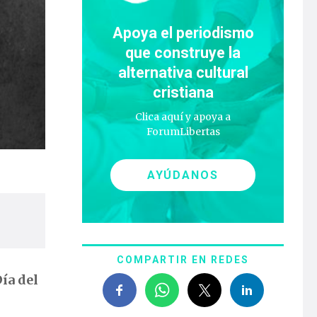
Apoya el periodismo
que construye la
alternativa cultural
cristiana
Clica aquí y apoya a
ForumLibertas
AYÚDANOS
COMPARTIR EN REDES
ía del