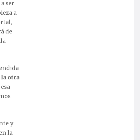
a ser
ieza a
rtal,
rá de
eda
tendida
la otra
 esa
amos
nte y
en la