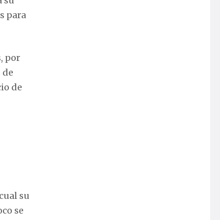
a su
es para
, por
s de
cio de
cual su
oco se