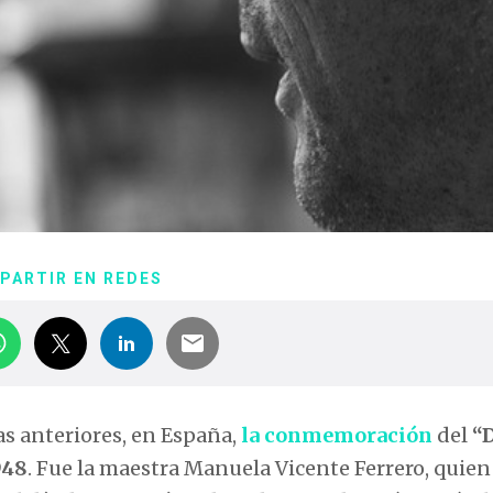
PARTIR EN REDES
as anteriores, en España,
la conmemoración
del
“D
948
. Fue la maestra Manuela Vicente Ferrero, quien