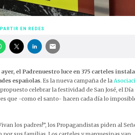
PARTIR EN REDES
ayer, el Padrenuestro luce en 375 carteles instal
ades españolas
. Es la nueva campaña de la
Asociac
propuesto celebrar la festividad de San José, el Día
res que -como el santo- hacen cada día lo imposibl
Vivan los padres!”, los Propagandistas piden al Señ
 por sus familias. Los carteles y marquesinas van