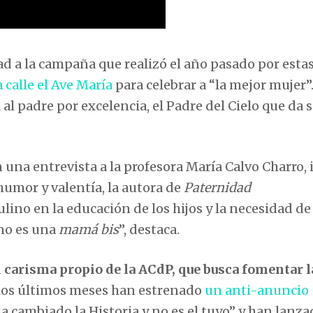
ad a la campaña que realizó el año pasado por esta
a calle el Ave María
para celebrar a “la mejor mujer”.
al padre por excelencia, el Padre del Cielo que da 
una entrevista a la profesora María Calvo Charro, 
umor y valentía, la autora de
Paternidad
lino en la educación de los hijos y la necesidad de
no es una
mamá bis
”, destaca.
l carisma propio de la ACdP, que busca fomentar l
 los últimos meses han estrenado
un anti-anuncio
cambiado la Historia y no es el tuyo” y han lanza