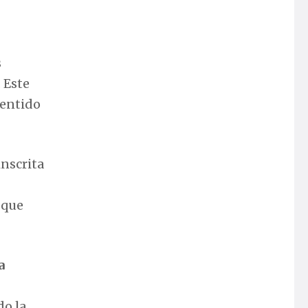
s
 Este
sentido
inscrita
 que
a
do la