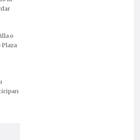
rdar
lla o
o Plaza
u
ticipan