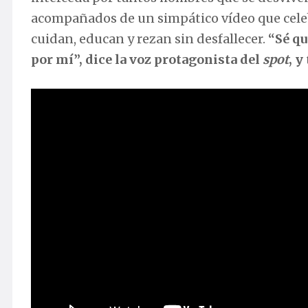
acompañados de un simpático vídeo que celeb
cuidan, educan y rezan sin desfallecer.
“Sé qu
por mí”, dice la voz protagonista del
spot
, y