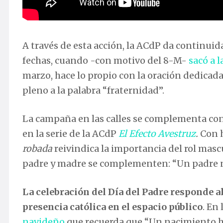
A través de esta acción, la ACdP da continuid
fechas, cuando -con motivo del 8-M-
sacó a l
marzo, hace lo propio con la oración dedicada 
pleno a la palabra “fraternidad”.
La campaña en las calles se complementa con 
en la serie de la ACdP
El Efecto Avestruz
.
Con h
robada
reivindica la importancia del rol mascu
padre y madre se complementen: “Un padre 
La celebración del Día del Padre responde a
presencia católica en el espacio público
. En
navideño
que recuerda que “Un nacimiento ha 