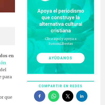
Apoya el periodismo
que construye la
alternativa cultural
cristiana
Clica aquí y apoya a
ForumLibertas
ados en
AYÚDANOS
ión
 del
e para
COMPARTIR EN REDES
or que