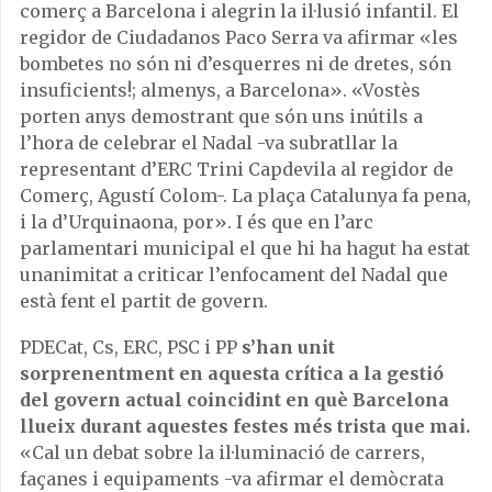
comerç a Barcelona i alegrin la il·lusió infantil. El
regidor de Ciudadanos Paco Serra va afirmar «les
bombetes no són ni d’esquerres ni de dretes, són
insuficients!; almenys, a Barcelona». «Vostès
porten anys demostrant que són uns inútils a
l’hora de celebrar el Nadal -va subratllar la
representant d’ERC Trini Capdevila al regidor de
Comerç, Agustí Colom-. La plaça Catalunya fa pena,
i la d’Urquinaona, por». I és que en l’arc
parlamentari municipal el que hi ha hagut ha estat
unanimitat a criticar l’enfocament del Nadal que
està fent el partit de govern.
PDECat, Cs, ERC, PSC i PP
s’han unit
sorprenentment en aquesta crítica a la gestió
del govern actual coincidint en què Barcelona
llueix durant aquestes festes més trista que mai.
«Cal un debat sobre la il·luminació de carrers,
façanes i equipaments -va afirmar el demòcrata