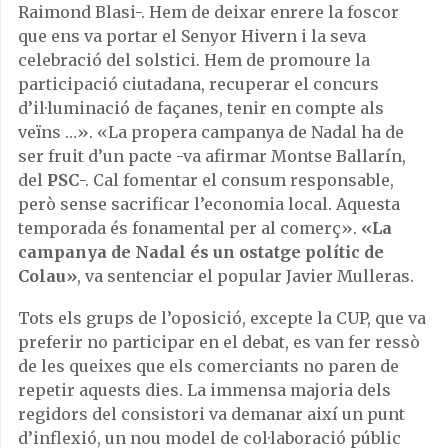
Raimond Blasi-. Hem de deixar enrere la foscor
que ens va portar el Senyor Hivern i la seva
celebració del solstici. Hem de promoure la
participació ciutadana, recuperar el concurs
d’il·luminació de façanes, tenir en compte als
veïns …». «La propera campanya de Nadal ha de
ser fruit d’un pacte -va afirmar Montse Ballarín,
del
PSC
-. Cal fomentar el consum responsable,
però sense sacrificar l’economia local. Aquesta
temporada és fonamental per al comerç».
«La
campanya de Nadal és un ostatge polític de
Colau»
, va sentenciar el popular Javier Mulleras.
Tots els grups de l’oposició, excepte la CUP, que va
preferir no participar en el debat, es van fer ressò
de les queixes que els comerciants no paren de
repetir aquests dies. La immensa majoria dels
regidors del consistori va demanar així un punt
d’inflexió, un nou model de col·laboració públic