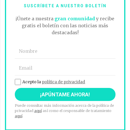
SUSCRÍBETE A NUESTRO BOLETÍN
¡Únete a nuestra
gran comunidad
y recibe
gratis el boletín con las noticias más
destacadas!
Acepto la
política de privacidad
Puede consultar más información acerca de la política de
privacidad
aquí
así como el responsable de tratamiento
aquí
.