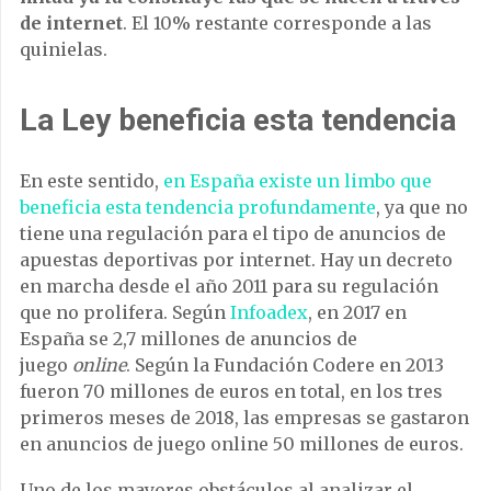
de internet
. El 10% restante corresponde a las
quinielas.
La Ley beneficia esta tendencia
En este sentido,
en España existe un limbo que
beneficia esta tendencia profundamente
, ya que no
tiene una regulación para el tipo de anuncios de
apuestas deportivas por internet. Hay un decreto
en marcha desde el año 2011 para su regulación
que no prolifera. Según
Infoadex
, en 2017 en
España se 2,7 millones de anuncios de
juego
online
. Según la Fundación Codere en 2013
fueron 70 millones de euros en total, en los tres
primeros meses de 2018, las empresas se gastaron
en anuncios de juego online 50 millones de euros.
Uno de los mayores obstáculos al analizar el