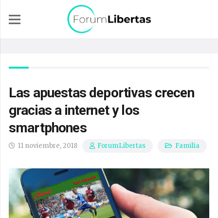
Las apuestas deportivas crecen
gracias a internet y los
smartphones
11 noviembre, 2018
Familia
ForumLibertas