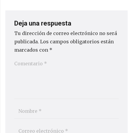
Deja una respuesta
Tu dirección de correo electrónico no será
publicada.
Los campos obligatorios están
marcados con
*