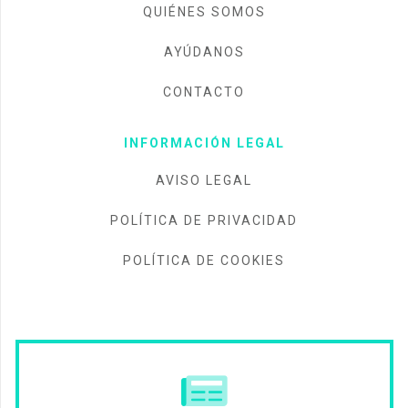
QUIÉNES SOMOS
AYÚDANOS
CONTACTO
INFORMACIÓN LEGAL
AVISO LEGAL
POLÍTICA DE PRIVACIDAD
POLÍTICA DE COOKIES