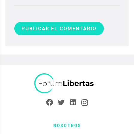
PUBLICAR EL COMENTARIO
NOSOTROS