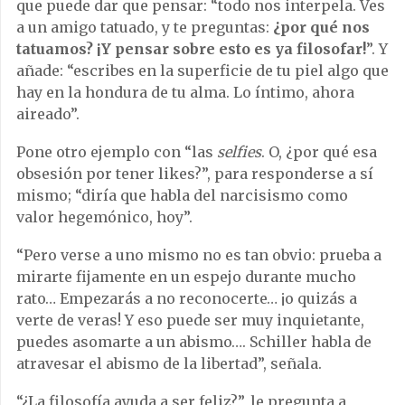
que puede dar que pensar: “todo nos interpela. Ves
a un amigo tatuado, y te preguntas:
¿por qué nos
tatuamos? ¡Y pensar sobre esto es ya filosofar!
”. Y
añade: “escribes en la superficie de tu piel algo que
hay en la hondura de tu alma. Lo íntimo, ahora
aireado”.
Pone otro ejemplo con “las
selfies
. O, ¿por qué esa
obsesión por tener likes?”, para responderse a sí
mismo; “diría que habla del narcisismo como
valor hegemónico, hoy”.
“Pero verse a uno mismo no es tan obvio: prueba a
mirarte fijamente en un espejo durante mucho
rato… Empezarás a no reconocerte… ¡o quizás a
verte de veras! Y eso puede ser muy inquietante,
puedes asomarte a un abismo…. Schiller habla de
atravesar el abismo de la libertad”, señala.
“¿La filosofía ayuda a ser feliz?”, le pregunta a