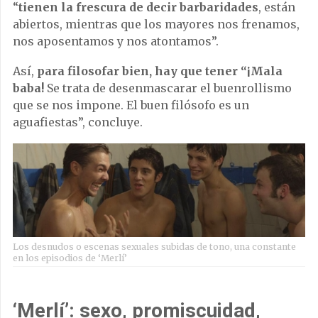
“
tienen la frescura de decir barbaridades
, están
abiertos, mientras que los mayores nos frenamos,
nos aposentamos y nos atontamos”.
Así,
para filosofar bien, hay que tener “¡Mala
baba!
Se trata de desenmascarar el buenrollismo
que se nos impone. El buen filósofo es un
aguafiestas”, concluye.
Los desnudos o escenas sexuales subidas de tono, una constante
en los episodios de ‘Merlí’
‘Merlí’: sexo, promiscuidad,