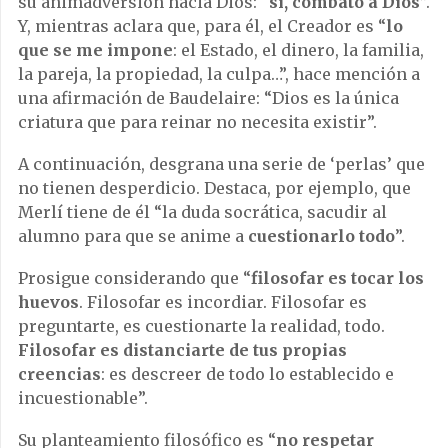
su animadversión hacia Dios: “
sí, combato a Dios
”.
Y, mientras aclara que, para él, el Creador es “
lo
que se me impone
: el Estado, el dinero, la familia,
la pareja, la propiedad, la culpa…”, hace mención a
una afirmación de Baudelaire: “Dios es la única
criatura que para reinar no necesita existir”.
A continuación, desgrana una serie de ‘perlas’ que
no tienen desperdicio. Destaca, por ejemplo, que
Merlí tiene de él “la duda socrática, sacudir al
alumno para que se anime a
cuestionarlo todo
”.
Prosigue considerando que “
filosofar es tocar los
huevos
. Filosofar es incordiar. Filosofar es
preguntarte, es cuestionarte la realidad, todo.
Filosofar es distanciarte de tus propias
creencias
: es descreer de todo lo establecido e
incuestionable”.
Su planteamiento filosófico es “
no respetar