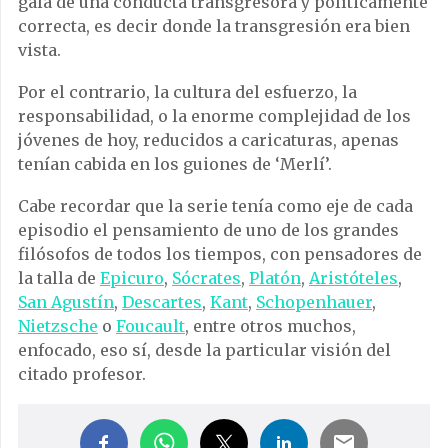
gala de una conducta transgresora y políticamente
correcta, es decir donde la transgresión era bien
vista.
Por el contrario, la cultura del esfuerzo, la
responsabilidad, o la enorme complejidad de los
jóvenes de hoy, reducidos a caricaturas, apenas
tenían cabida en los guiones de ‘Merlí’.
Cabe recordar que la serie tenía como eje de cada
episodio el pensamiento de uno de los grandes
filósofos de todos los tiempos, con pensadores de
la talla de
Epicuro
,
Sócrates
,
Platón
,
Aristóteles
,
San Agustín
,
Descartes
,
Kant
,
Schopenhauer
,
Nietzsche
o
Foucault
, entre otros muchos,
enfocado, eso sí, desde la particular visión del
citado profesor.