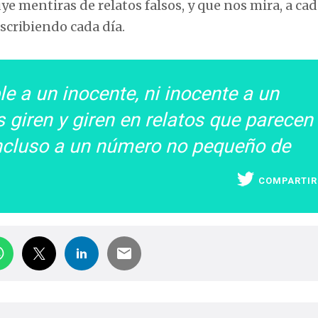
ye mentiras de relatos falsos, y que nos mira, a ca
scribiendo cada día.
e a un inocente, ni inocente a un
 giren y giren en relatos que parecen
incluso a un número no pequeño de
COMPARTIR