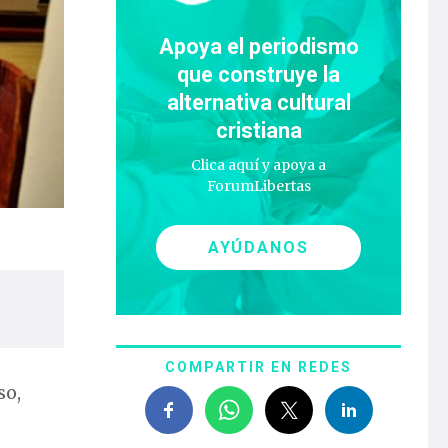
Apoya el periodismo
que construye la
alternativa cultural
cristiana
Clica aquí y apoya a
ForumLibertas
AYÚDANOS
COMPARTIR EN REDES
so,