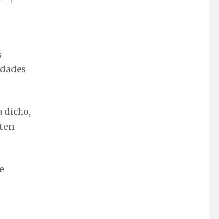
s
idades
a dicho,
nten
de