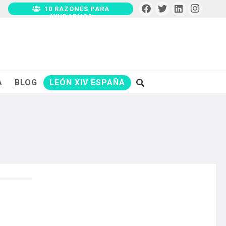
10 RAZONES PARA
AYUDARNOS
A
BLOG
LEÓN XIV ESPAÑA