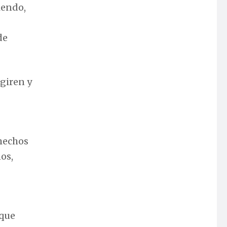
iendo,
de
giren y
 hechos
os,
 que