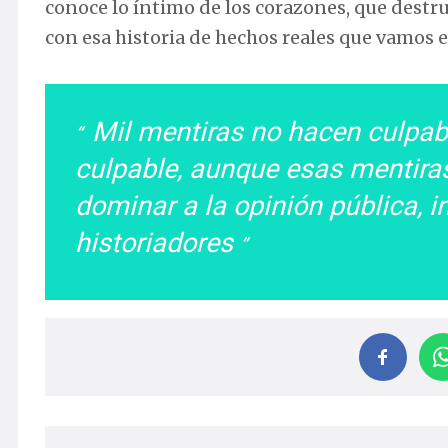
conoce lo íntimo de los corazones, que destru
con esa historia de hechos reales que vamos e
Mil mentiras no hacen culpabl
culpable, aunque esas mentiras
dominar a la opinión pública, 
historiadores