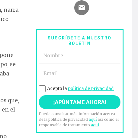
, narra
tico
SUSCRÍBETE A NUESTRO
BOLETÍN
ppone
po, se
uaba
Acepto la
política de privacidad
tos que,
 en el
Puede consultar más información acerca
de la política de privacidad
aquí
así como el
responsable de tratamiento
aquí
.
no,