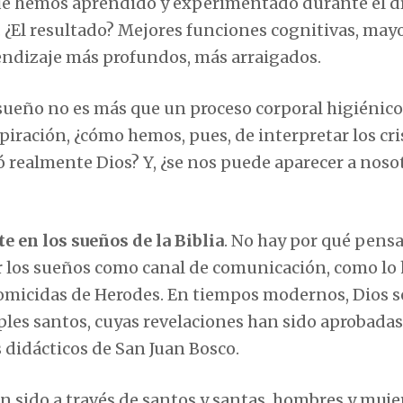
 que hemos aprendido y experimentado durante el d
 ¿El resultado? Mejores funciones cognitivas, may
endizaje más profundos, más arraigados.
l sueño no es más que un proceso corporal higiénico
spiración, ¿cómo hemos, pues, de interpretar los cr
ió realmente Dios? Y, ¿se nos puede aparecer a noso
e en los sueños de la Biblia
. No hay por qué pens
ar los sueños como canal de comunicación, como lo 
 homicidas de Herodes. En tiempos modernos, Dios s
les santos, cuyas revelaciones han sido aprobadas
 didácticos de San Juan Bosco.
n sido a través de santos y santas, hombres y muje