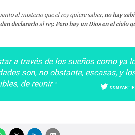
uanto al misterio que el rey quiere saber,
no hay sabi
dan declararlo
al rey.
Pero hay un Dios en el cielo q
tar a través de los sueños como ya l
idades son, no obstante, escasas, y lo
ibles, de reunir
COMPARTIR