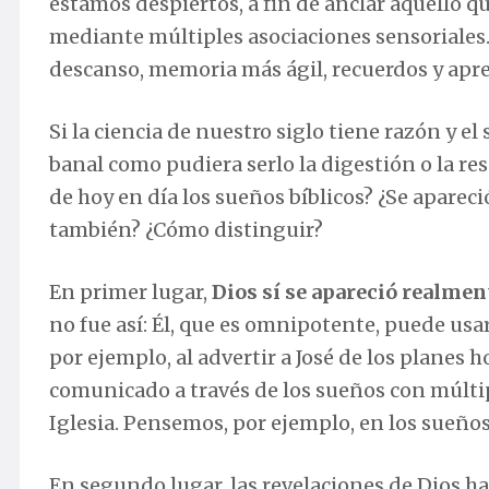
estamos despiertos, a fin de anclar aquello
mediante múltiples asociaciones sensoriales.
descanso, memoria más ágil, recuerdos y apr
Si la ciencia de nuestro siglo tiene razón y e
banal como pudiera serlo la digestión o la re
de hoy en día los sueños bíblicos? ¿Se aparec
también? ¿Cómo distinguir?
En primer lugar,
Dios sí se apareció realment
no fue así: Él, que es omnipotente, puede us
por ejemplo, al advertir a José de los planes
comunicado a través de los sueños con múltip
Iglesia. Pensemos, por ejemplo, en los sueños
En segundo lugar, las revelaciones de Dios ha