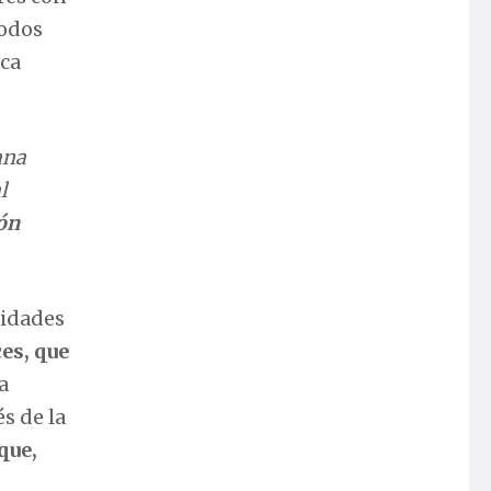
todos
ica
ana
l
ón
lidades
es, que
a
s de la
que,