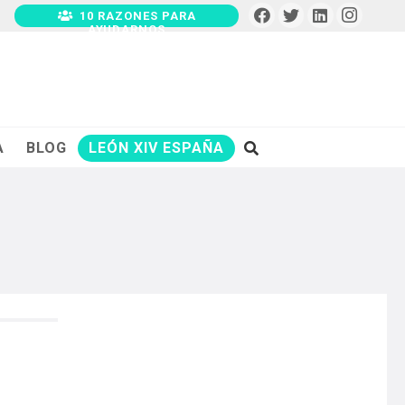
10 RAZONES PARA
AYUDARNOS
A
BLOG
LEÓN XIV ESPAÑA