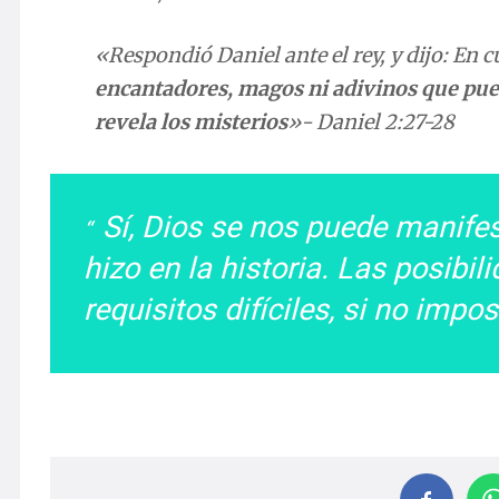
«Respondió Daniel ante el rey, y dijo: En c
encantadores, magos ni adivinos que pue
revela los misterios
»- Daniel 2:27-28
Sí, Dios se nos puede manifes
hizo en la historia. Las posibil
requisitos difíciles, si no impos