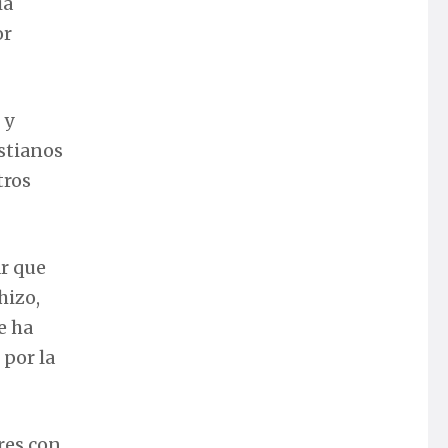
ía
or
 y
istianos
tros
ar que
hizo,
e ha
 por la
res con