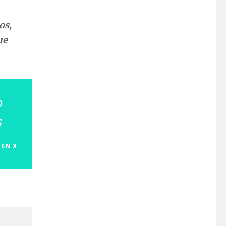
os,
ue
o
s
 EN X