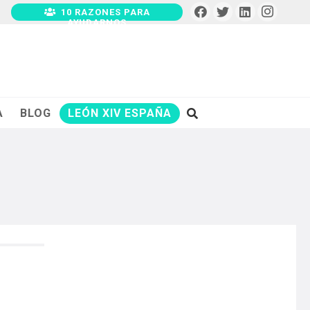
10 RAZONES PARA
AYUDARNOS
A
BLOG
LEÓN XIV ESPAÑA