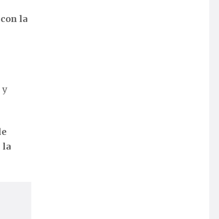
 con la
 y
de
 la