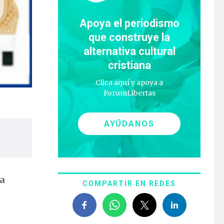
Apoya el periodismo
que construye la
alternativa cultural
cristiana
Clica aquí y apoya a
ForumLibertas
AYÚDANOS
a
COMPARTIR EN REDES