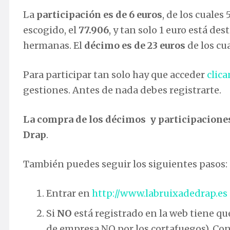
La
participación es de 6 euros
, de los cuales
escogido, el
77.906
, y tan solo 1 euro está d
hermanas. El
décimo es de 23 euros
de los cu
Para participar tan solo hay que acceder
clic
gestiones. Antes de nada debes registrarte.
La compra de los décimos y participaciones 
Drap
.
También puedes seguir los siguientes pasos:
Entrar en
http://www.labruixadedrap.es
Si
NO
está registrado en la web tiene qu
de empresa NO por los cortafuegos), Cont