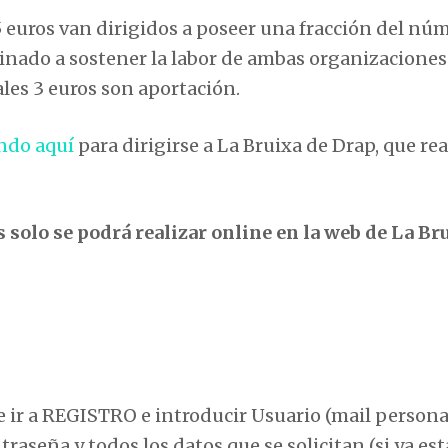
 5 euros van dirigidos a poseer una fracción del nú
estinado a sostener la labor de ambas organizaciones
ales 3 euros son aportación.
ando aquí
para dirigirse a La Bruixa de Drap, que rea
solo se podrá realizar online en la web de La Br
e ir a REGISTRO e introducir Usuario (mail persona
raseña y todos los datos que se solicitan (si ya est