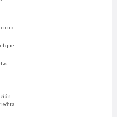
an con
 el que
ta
s
ación
credita