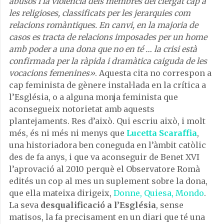
abusos i la violència dels membres del clergat cap a
les religioses, classificats per les jerarquies com
relacions romàntiques. En canvi, en la majoria de
casos es tracta de relacions imposades per un home
amb poder a una dona que no en té … la crisi està
confirmada per la ràpida i dramàtica caiguda de les
vocacions femenines»
. Aquesta cita no correspon a
cap feminista de gènere instal·lada en la crítica a
l’Església, o a alguna monja feminista que
aconsegueix notorietat amb aquests
plantejaments. Res d’això. Qui escriu això, i molt
més, és ni més ni menys que
Lucetta Scaraffia
,
una historiadora ben coneguda en l’àmbit catòlic
des de fa anys, i que va aconseguir de Benet XVI
l’aprovació al 2010 perquè el Observatore Romà
edités un cop al mes un suplement sobre la dona,
que ella mateixa dirigeix,
Donne, Quiesa, Mondo
.
La seva
desqualificació a l’Església
, sense
matisos, la fa precisament en un diari que té una