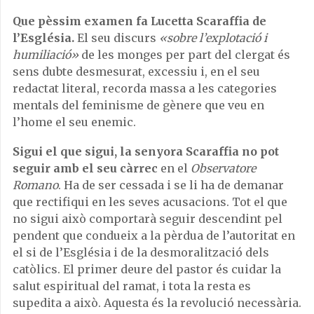
Que pèssim examen fa Lucetta Scaraffia de
l’Església.
El seu discurs
«sobre l’explotació i
humiliació»
de les monges per part del clergat és
sens dubte desmesurat, excessiu i, en el seu
redactat literal, recorda massa a les categories
mentals del feminisme de gènere que veu en
l’home el seu enemic.
Sigui el que sigui, la senyora Scaraffia no pot
seguir amb el seu càrrec
en el
Observatore
Romano
. Ha de ser cessada i se li ha de demanar
que rectifiqui en les seves acusacions. Tot el que
no sigui això comportarà seguir descendint pel
pendent que condueix a la pèrdua de l’autoritat en
el si de l’Església i de la desmoralització dels
catòlics. El primer deure del pastor és cuidar la
salut espiritual del ramat, i tota la resta es
supedita a això. Aquesta és la revolució necessària.