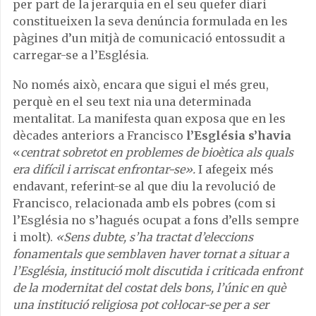
per part de la jerarquia en el seu quefer diari
constitueixen la seva denúncia formulada en les
pàgines d’un mitjà de comunicació entossudit a
carregar-se a l’Església.
No només això, encara que sigui el més greu,
perquè en el seu text nia una determinada
mentalitat. La manifesta quan exposa que en les
dècades anteriors a Francisco
l’Església s’havia
«
centrat sobretot en problemes de bioètica als quals
era difícil i arriscat enfrontar-se».
I afegeix més
endavant, referint-se al que diu la revolució de
Francisco, relacionada amb els pobres (com si
l’Església no s’hagués ocupat a fons d’ells sempre
i molt).
«Sens dubte, s’ha tractat d’eleccions
fonamentals que semblaven haver tornat a situar a
l’Església, institució molt discutida i criticada enfront
de la modernitat del costat dels bons, l’únic en què
una institució religiosa pot col·locar-se per a ser