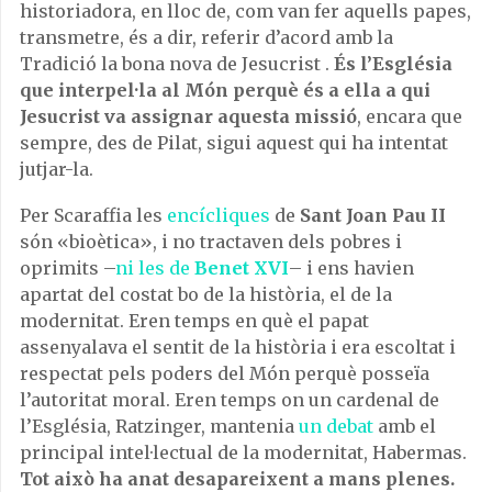
historiadora, en lloc de, com van fer aquells papes,
transmetre, és a dir, referir d’acord amb la
Tradició la bona nova de Jesucrist .
És l’Església
que interpel·la al Món perquè és a ella a qui
Jesucrist va assignar aquesta missió
, encara que
sempre, des de Pilat, sigui aquest qui ha intentat
jutjar-la.
Per Scaraffia les
encícliques
de
Sant Joan Pau II
són «bioètica», i no tractaven dels pobres i
oprimits –
ni les de
Benet XVI
– i ens havien
apartat del costat bo de la història, el de la
modernitat. Eren temps en què el papat
assenyalava el sentit de la història i era escoltat i
respectat pels poders del Món perquè posseïa
l’autoritat moral. Eren temps on un cardenal de
l’Església, Ratzinger, mantenia
un debat
amb el
principal intel·lectual de la modernitat, Habermas.
Tot això ha anat desapareixent a mans plenes.