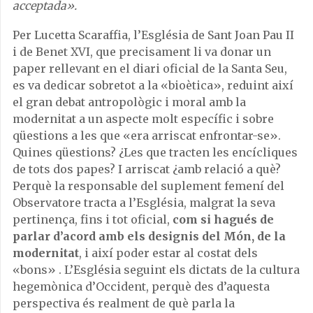
acceptada».
Per Lucetta Scaraffia, l’Església de Sant Joan Pau II
i de Benet XVI, que precisament li va donar un
paper rellevant en el diari oficial de la Santa Seu,
es va dedicar sobretot a la «bioètica», reduint així
el gran debat antropològic i moral amb la
modernitat a un aspecte molt específic i sobre
qüestions a les que «era arriscat enfrontar-se».
Quines qüestions? ¿Les que tracten les encícliques
de tots dos papes? I arriscat ¿amb relació a què?
Perquè la responsable del suplement femení del
Observatore tracta a l’Església, malgrat la seva
pertinença, fins i tot oficial,
com si hagués de
parlar d’acord amb els designis del Món, de la
modernitat
, i així poder estar al costat dels
«bons» . L’Església seguint els dictats de la cultura
hegemònica d’Occident, perquè des d’aquesta
perspectiva és realment de què parla la