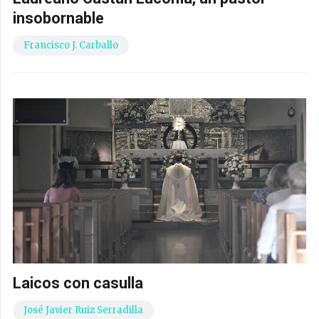
insobornable
Francisco J. Carballo
Laicos con casulla
José Javier Ruiz Serradilla