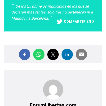
De los 25 primeros municipios en los que se
declaran más rentas, solo tres no pertenecen ni a
Madrid ni a Barcelona.
COMPARTIR EN X
ForumLibertas.com