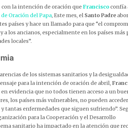
e con la intención de oración que
Francisco
confía 
de Oración del Papa
.
Este mes, el
Santo Padre
abor
entes países y hace un llamado para que “el comprom
y a los ancianos, especialmente en los países más 
des locales”.
emia
rencias de los sistemas sanitarios y la desigualda
nsaje para la intención de oración de abril,
Franc
en evidencia que no todos tienen acceso a un bue
res, los países más vulnerables, no pueden acceder
s y tantas enfermedades que siguen sufriendo”. Se
ganización para la Cooperación y el Desarrollo
tema sanitario ha impactado en la atención que re