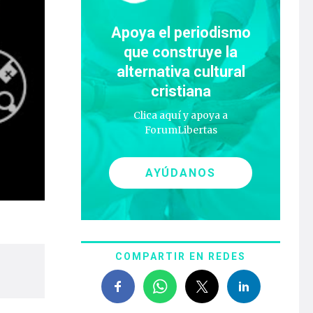
Apoya el periodismo
que construye la
alternativa cultural
cristiana
Clica aquí y apoya a
ForumLibertas
AYÚDANOS
COMPARTIR EN REDES