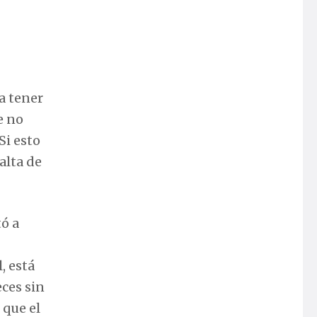
a tener
e no
 Si esto
alta de
ó a
, está
eces sin
 que el