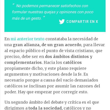
No podemos permanecer satisfechos con
formular nuestras quejas y opiniones con poco
más de un gesto.
COMPARTIR EN X
En
mi anterior texto
constataba la necesidad de
una
gran alianza, de un gran acuerdo
, para llevar
al espacio público el punto de vista cristiano, que
preciso, debe ser en
dos ámbitos distintos y
complementarios
. Hacia los
católicos
propiamente dicho, y este plano requiere
argumentos y motivaciones desde la fe. Es
necesario porque a causa del vacío demasiados
católicos se inclinan por asumir las razones del
poder. Hay que empezar por corregir esto.
Un segundo ámbito del debate y crítica es el que
dirigimos a
toda la sociedad,
católicos y no