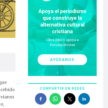
Apoya el periodismo
que construye la
alternativa cultural
cristiana
Clica aquí y apoya a
ForumLibertas
AYÚDANOS
que
COMPARTIR EN REDES
ncebido
enviaron
o,