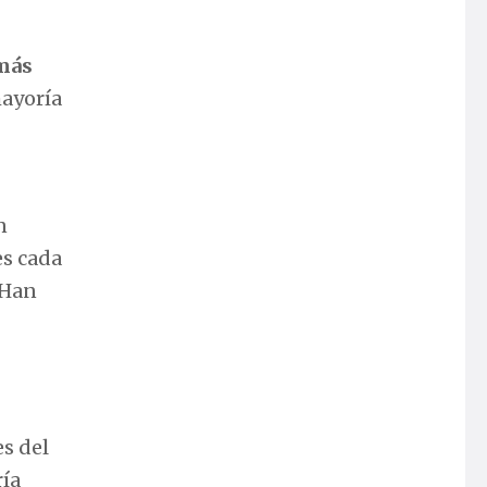
 más
mayoría
n
es cada
 Han
es del
ría