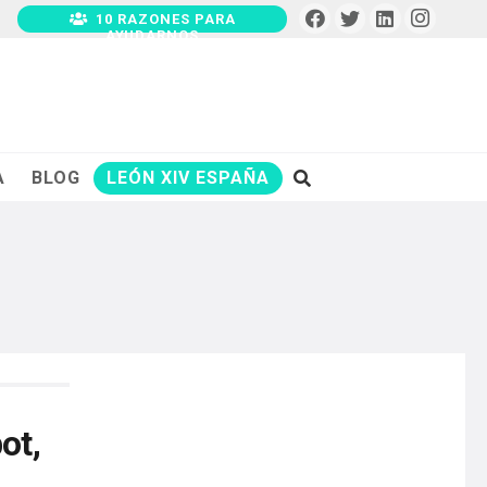
10 RAZONES PARA
AYUDARNOS
A
BLOG
LEÓN XIV ESPAÑA
ot,