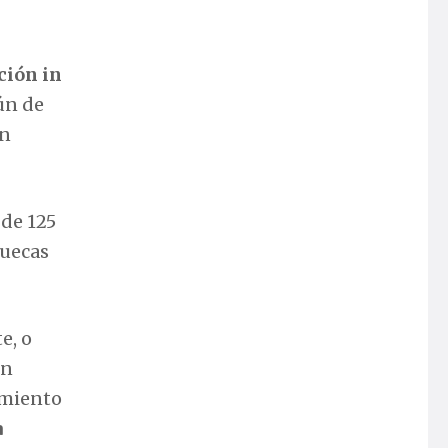
ación in
ún de
ón
de 125
huecas
e, o
un
imiento
a