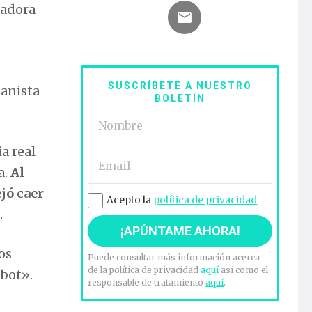
tadora
SUSCRÍBETE A NUESTRO
manista
BOLETÍN
a real
a.
Al
jó caer
Acepto la
política de privacidad
.
os
Puede consultar más información acerca
de la política de privacidad
aquí
así como el
obot».
responsable de tratamiento
aquí
.