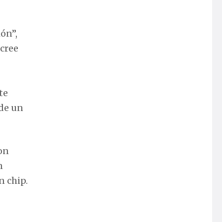
ón”,
 cree
te
 de un
on
n
n chip.