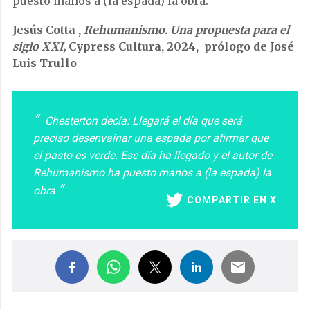
puesto manos a (la espada) la obra.
Jesús Cotta ,
Rehumanismo. Una propuesta para el
siglo XXI,
Cypress Cultura, 2024, prólogo de José
Luis Trullo
Chesterton decía: Llegará el día que será
preciso desenvainar una espada por afirmar que
el pasto es verde. Ese día ha llegado y el autor de
Rehumanismo ha puesto manos a (la espada) la
obra
COMPARTIR EN X