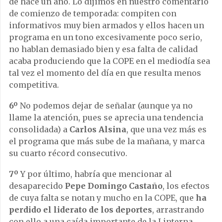
de hace un año. Lo dijimos en nuestro comentario
de comienzo de temporada: compiten con
informativos muy bien armados y ellos hacen un
programa en un tono excesivamente poco serio,
no hablan demasiado bien y esa falta de calidad
acaba produciendo que la COPE en el mediodía sea
tal vez el momento del día en que resulta menos
competitiva.
6º
No podemos dejar de señalar (aunque ya no
llame la atención, pues se aprecia una tendencia
consolidada) a
Carlos Alsina
, que una vez más es
el programa que más sube de la mañana, y marca
su cuarto récord consecutivo.
7º
Y por último, habría que mencionar al
desaparecido
Pepe Domingo Castaño
, los efectos
de cuya falta se notan y mucho en la COPE, que
ha
perdido el liderato de los deportes
, arrastrando
con ello a una caída importante de la Linterna.