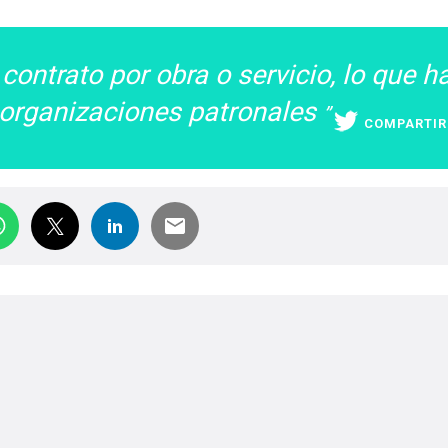
 contrato por obra o servicio, lo que h
 organizaciones patronales
COMPARTIR