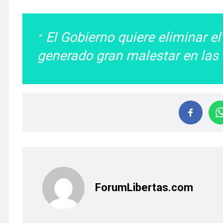
El Gobierno quiere eliminar el
generado gran malestar en las
ForumLibertas.com