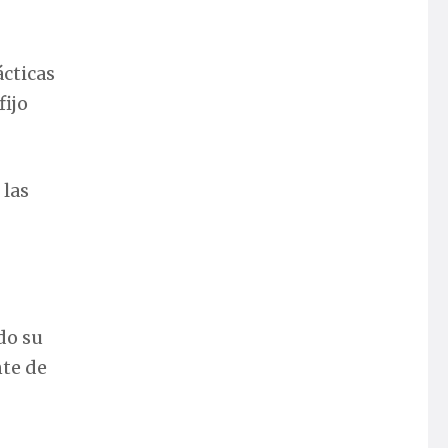
ácticas
fijo
 las
do su
nte de