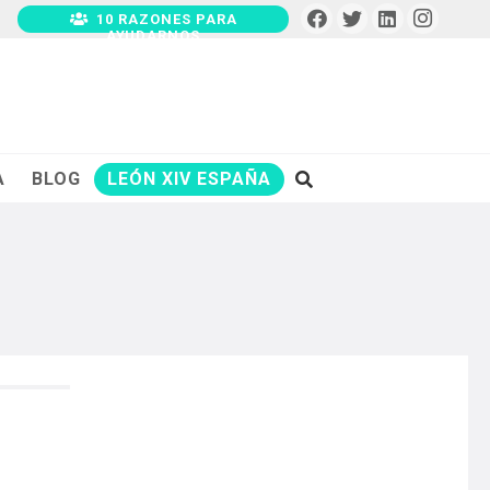
10 RAZONES PARA
AYUDARNOS
A
BLOG
LEÓN XIV ESPAÑA