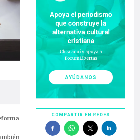
Apoya el periodismo
que construye la
alternativa cultural
cristiana
Clica aquí y apoya a
ForumLibertas
AYÚDANOS
COMPARTIR EN REDES
eforma
también