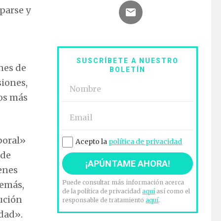
parse y
SUSCRÍBETE A NUESTRO
ones de
BOLETÍN
siones,
los más
boral»
Acepto la
política de privacidad
 de
venes
Puede consultar más información acerca
demás,
de la política de privacidad
aquí
así como el
lución
responsable de tratamiento
aquí
.
edad».