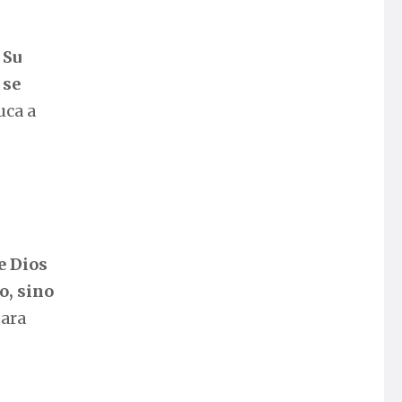
.
Su
 se
uca a
e Dios
o, sino
para