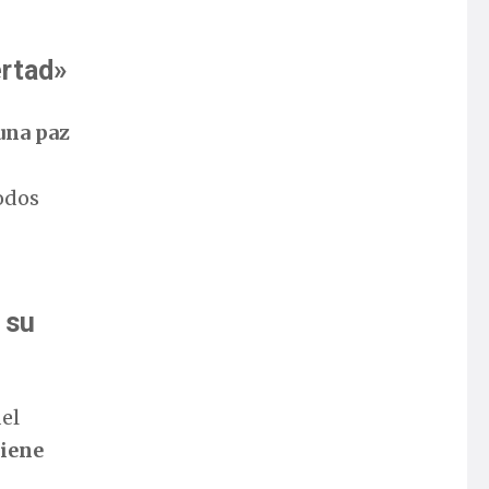
ertad»
una paz
odos
 su
del
tiene