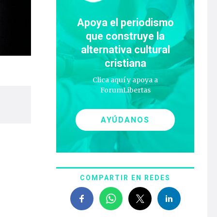
Apoya el periodismo
que construye la
alternativa cultural
cristiana
Clica aquí y apoya a
ForumLibertas
AYÚDANOS
COMPARTIR EN REDES