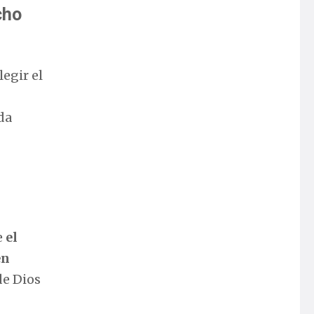
cho
legir el
da
e
el
en
de Dios