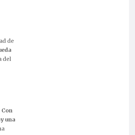
dad de
ueda
a del
.
Con
ay una
na