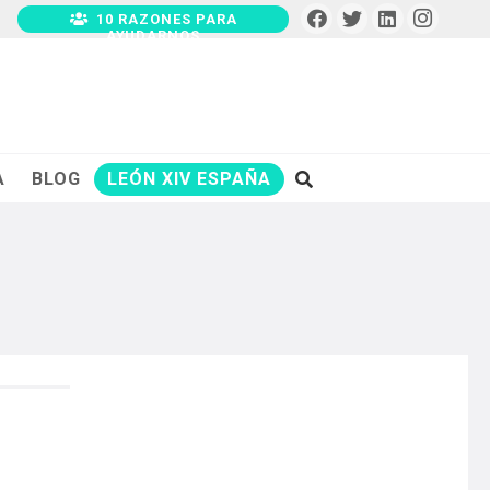
10 RAZONES PARA
AYUDARNOS
A
BLOG
LEÓN XIV ESPAÑA