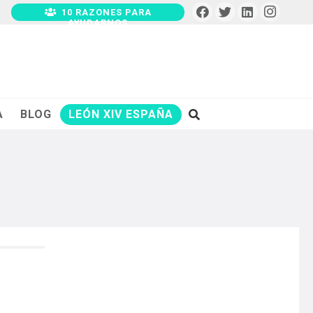
10 RAZONES PARA
AYUDARNOS
A
BLOG
LEÓN XIV ESPAÑA