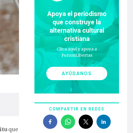
Apoya el periodismo
que construye la
alternativa cultural
cristiana
Clica aquí y apoya a
ForumLibertas
AYÚDANOS
COMPARTIR EN REDES
itu
que