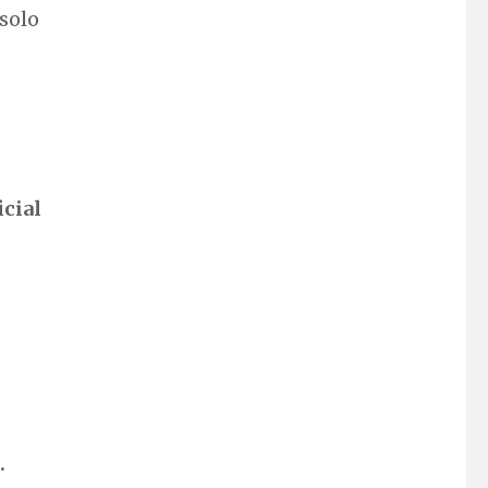
solo
icial
.