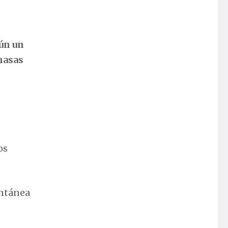
gún un
masas
os
entánea