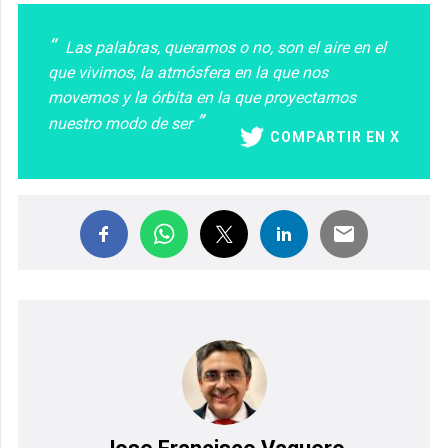
Las palabras, queramos o no, son el aire en el
que vivimos, la atmósfera en la que nos
movemos y la órbita en la que proyectamos
nuestro modo de ser
COMPARTIR EN X