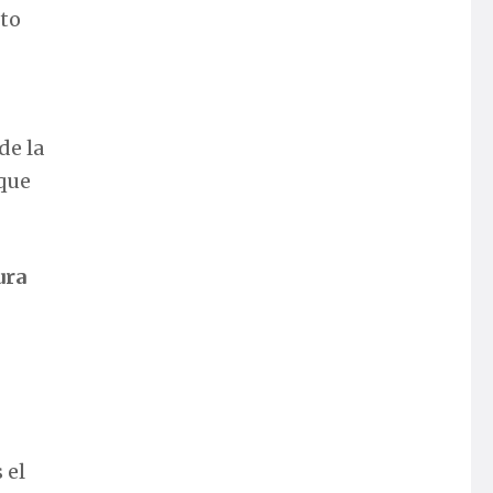
ito
de la
 que
ura
 el