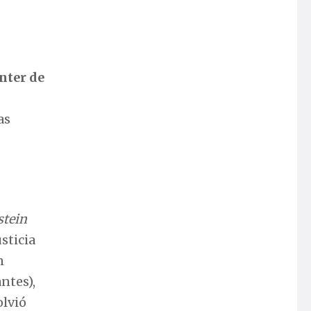
nter de
as
stein
sticia
n
ntes),
olvió