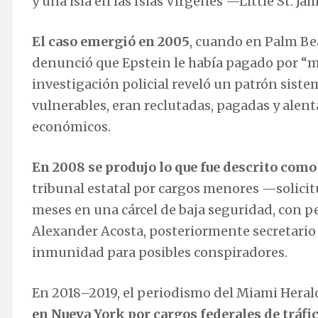
y una isla en las Islas Vírgenes —Little St. J
El caso emergió en 2005
, cuando en Palm Bea
denunció que Epstein le había pagado por “m
investigación policial reveló un patrón sist
vulnerables, eran reclutadas, pagadas y alent
económicos.
En 2008 se produjo lo que fue descrito como 
tribunal estatal por cargos menores —solici
meses en una cárcel de baja seguridad, con pe
Alexander Acosta, posteriormente secretario 
inmunidad para posibles conspiradores.
En 2018–2019, el periodismo del Miami Herald 
en Nueva York por cargos federales de tráf