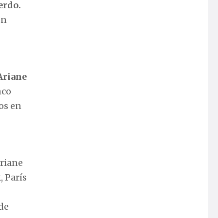
erdo.
ún
Ariane
nco
os en
Ariane
, París
 de