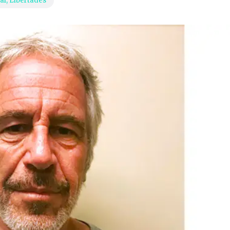
al
,
Libertades