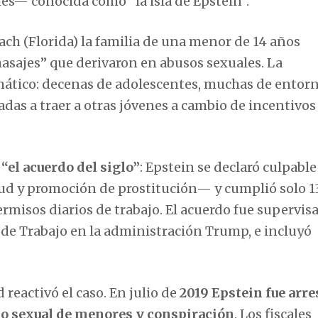
ames— conocida como “la isla de Epstein”.
ch (Florida) la familia de una menor de 14 años
asajes” que derivaron en abusos sexuales. La
emático: decenas de adolescentes, muchas de entor
adas a traer a otras jóvenes a cambio de incentivos
“el acuerdo del siglo”
: Epstein se declaró culpabl
tud y promoción de prostitución— y cumplió solo 1
rmisos diarios de trabajo. El acuerdo fue supervis
de Trabajo en la administración Trump, e incluyó
reactivó el caso. En julio de
2019 Epstein fue arr
ico sexual de menores y conspiración
. Los fiscales