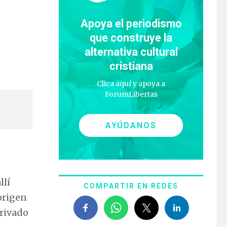
Apoya el periodismo
que construye la
alternativa cultural
cristiana
Clica aquí y apoya a
ForumLibertas
AYÚDANOS
llí
COMPARTIR EN REDES
origen
privado