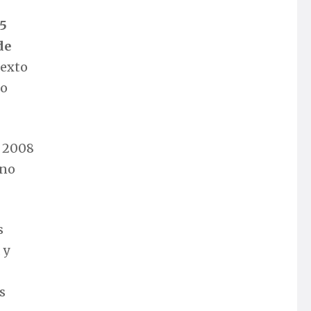
45
de
texto
mo
e 2008
 no
s
 y
s