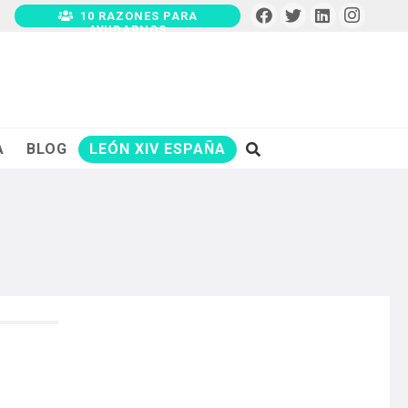
10 RAZONES PARA
AYUDARNOS
A
BLOG
LEÓN XIV ESPAÑA