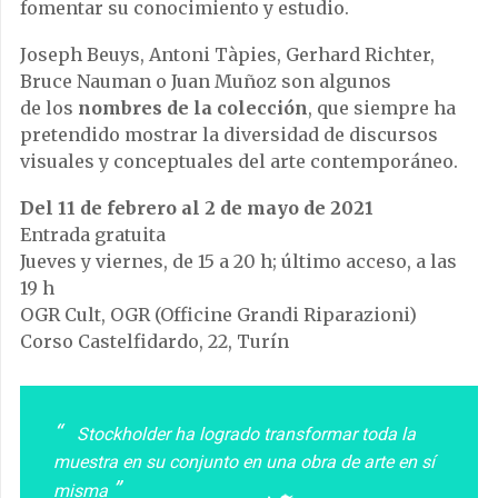
fomentar su conocimiento y estudio.
Joseph Beuys, Antoni Tàpies, Gerhard Richter,
Bruce Nauman o Juan Muñoz son algunos
de los
nombres de la colección
, que siempre ha
pretendido mostrar la diversidad de discursos
visuales y conceptuales del arte contemporáneo.
Del 11 de febrero al 2 de mayo de 2021
Entrada gratuita
Jueves y viernes, de 15 a 20 h; último acceso, a las
19 h
OGR Cult, OGR (Officine Grandi Riparazioni)
Corso Castelfidardo, 22, Turín
Stockholder ha logrado transformar toda la
muestra en su conjunto en una obra de arte en sí
misma