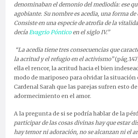
denominaban el demonio del mediodía: ese que 
agobiante. Su nombre es acedia, una forma de d
Consiste en una especie de atrofia de la vitalid
decía
Evagrio Póntico
en el siglo IV.”
“La acedia tiene tres consecuencias que caract
la acritud y el refugio en el activismo”
(pág.147)
ella el rencor, la acritud hacia el bien indes
modo de mariposeo para olvidar la situación 
Cardenal Sarah que las parejas sufren esto de
adormecimiento en el amor.
A la pregunta de si se podría hablar de la pé
participar de las cosas divinas hay que estar d
hay temor ni adoración, no se alcanzan ni el a