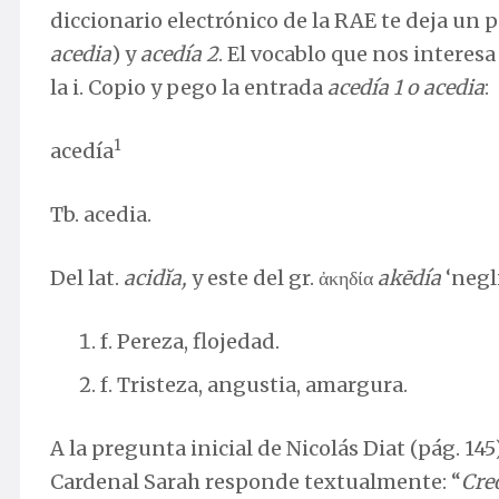
diccionario electrónico de la RAE te deja un 
acedia
) y
acedía 2
. El vocablo que nos interesa
la i. Copio y pego la entrada
acedía 1 o acedia
:
1
acedía
Tb. acedia.
Del lat.
acidĭa,
y este del gr. ἀκηδία
akēdía
‘negl
f. Pereza, flojedad.
f. Tristeza, angustia, amargura.
A la pregunta inicial de Nicolás Diat (pág. 145
Cardenal Sarah responde textualmente: “
Creo