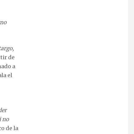
omo
targo,
tir de
nado a
la el
der
i no
co de la