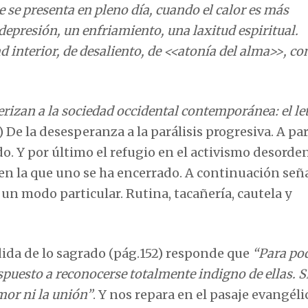
se presenta en pleno día, cuando el calor es más
epresión, un enfriamiento, una laxitud espiritual.
ad interior, de desaliento, de <<atonía del alma>>, c
erizan a la sociedad occidental contemporánea: el le
 De la desesperanza a la parálisis progresiva. A par
eado. Y por último el refugio en el activismo desorde
en la que uno se ha encerrado. A continuación seña
 un modo particular. Rutina, tacañería, cautela y
rdida de lo sagrado (pág.152) responde que
“Para po
ispuesto a reconocerse totalmente indigno de ellas. S
mor ni la unión”
. Y nos repara en el pasaje evangéli