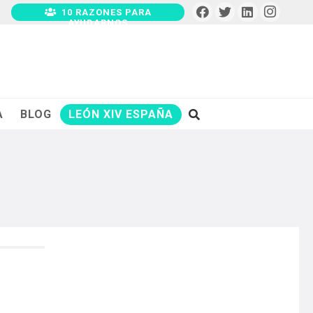
10 RAZONES PARA
AYUDARNOS
A
BLOG
LEÓN XIV ESPAÑA