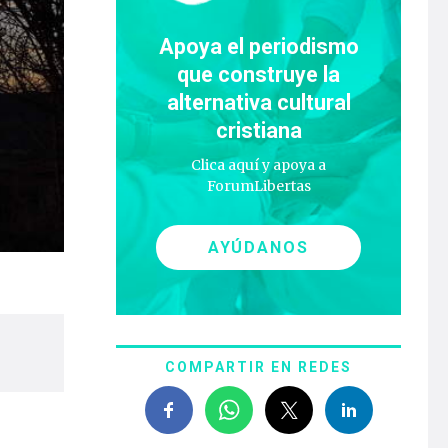
Apoya el periodismo
que construye la
alternativa cultural
cristiana
Clica aquí y apoya a
ForumLibertas
AYÚDANOS
COMPARTIR EN REDES