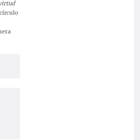
virtud
círculo
mera