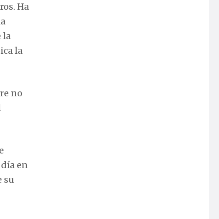
ros. Ha
la
 la
ica la
bre no
l
e
 día en
e su