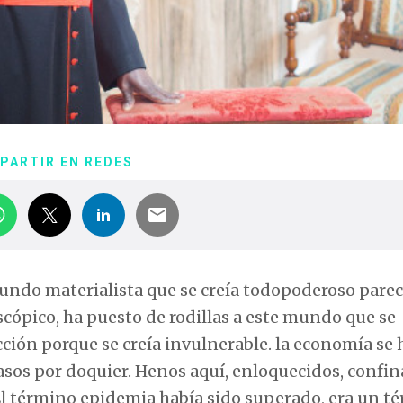
PARTIR EN REDES
ndo materialista que se creía todopoderoso pare
cópico, ha puesto de rodillas a este mundo que se
ción porque se creía invulnerable. la economía se 
casos por doquier. Henos aquí, enloquecidos, confi
El término epidemia había sido superado, era un t