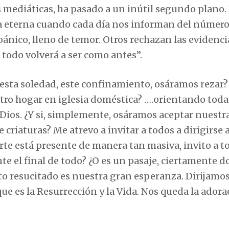
mediáticas, ha pasado a un inútil segundo plano.
da eterna cuando cada día nos informan del número
pánico, lleno de temor. Otros rechazan las evidenci
todo volverá a ser como antes”.
en esta soledad, este confinamiento, osáramos rezar?
ro hogar en iglesia doméstica? ….orientando toda
e Dios. ¿Y si, simplemente, osáramos aceptar nuestr
 criaturas? Me atrevo a invitar a todos a dirigirse a
erte está presente de manera tan masiva, invito a t
te el final de todo? ¿O es un pasaje, ciertamente d
sto resucitado es nuestra gran esperanza. Dirijamo
e es la Resurrección y la Vida. Nos queda la adorac