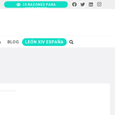
10 RAZONES PARA
AYUDARNOS
A
BLOG
LEÓN XIV ESPAÑA