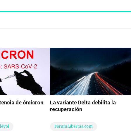
tencia de ómicron
La variante Delta debilita la
recuperación
dèvol
ForumLibertas.com