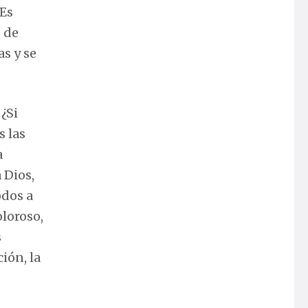
 Es
 de
as y se
 ¿Si
s las
a
 Dios,
odos a
oloroso,
s
ión, la