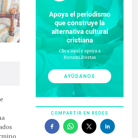
Apoya el periodismo
que construye la
alternativa cultural
cristiana
Clica aquí y apoya a
ForumLibertas
AYÚDANOS
ce
COMPARTIR EN REDES
ha
nados
érmino