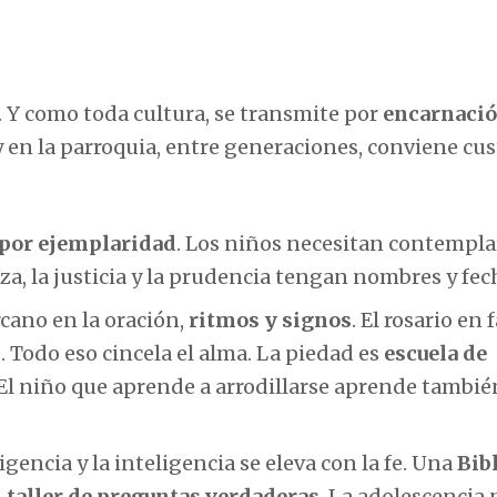
. Y como toda cultura, se transmite por
encarnaci
 y en la parroquia, entre generaciones, conviene cu
por ejemplaridad
. Los niños necesitan contempla
za, la justicia y la prudencia tengan nombres y fec
rcano en la oración,
ritmos y signos
. El rosario en 
. Todo eso cincela el alma. La piedad es
escuela de
 El niño que aprende a arrodillarse aprende tambié
eligencia y la inteligencia se eleva con la fe. Una
Bib
n
taller de preguntas verdaderas
. La adolescencia 