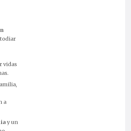
ón
stodiar
r vidas
has.
familia,
n a
lia
y un
no