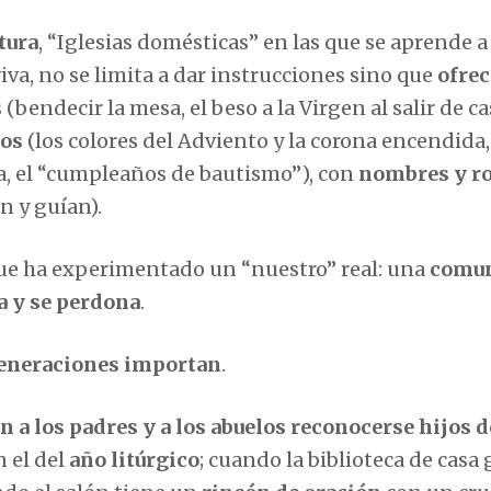
tura
, “Iglesias domésticas” en las que se aprende a 
va, no se limita a dar instrucciones sino que
ofrec
s
(bendecir la mesa, el beso a la Virgen al salir de cas
ios
(los colores del Adviento y la corona encendida,
a, el “cumpleaños de bautismo”), con
nombres y ro
n y guían).
que ha experimentado un “nuestro” real: una
comu
da y se perdona
.
generaciones importan
.
n a los padres y a los abuelos reconocerse hijos d
n el del
año litúrgico
; cuando la biblioteca de casa