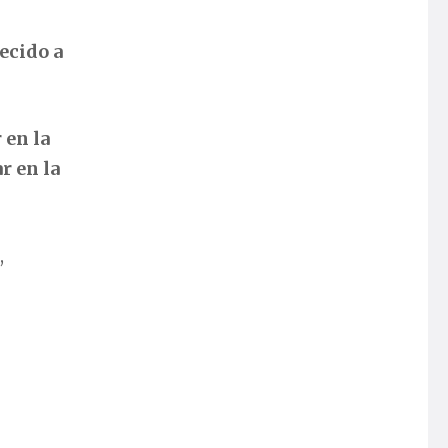
ecido a
 en la
ar en la
,