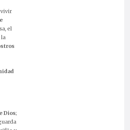
vivir
e
a, el
 la
stros
nidad
e Dios
;
 guarda