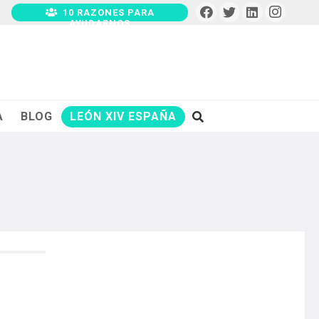
10 RAZONES PARA
AYUDARNOS
A
BLOG
LEÓN XIV ESPAÑA