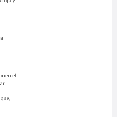
ifijo y
la
onen el
ar.
 que,