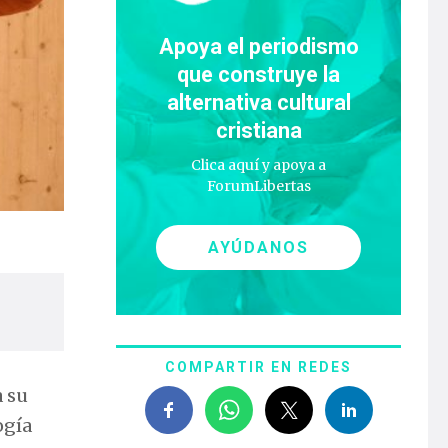
Apoya el periodismo
que construye la
alternativa cultural
cristiana
Clica aquí y apoya a
ForumLibertas
AYÚDANOS
COMPARTIR EN REDES
 su
ogía