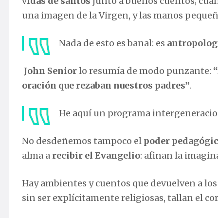
v
idas de santos
junto a buenos cuentos; cuan
una imagen de la Virgen, y las manos pequeñ
Nada de esto es banal: es
antropologí
John Senior
lo resumía de modo punzante:
“
oración que rezaban nuestros padres”
.
He aquí un programa intergeneracio
No desdeñemos tampoco el
poder pedagógico 
alma a
recibir el Evangelio
: afinan la imagi
Hay ambientes y cuentos que devuelven a los 
sin ser explícitamente religiosas, tallan el co