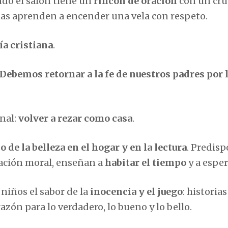
do el salón tiene un
rincón de oración
con un cruc
as aprenden a encender una vela con respeto.
a cristiana
.
Debemos retornar a la fe de nuestros padres por 
nal:
volver a rezar como casa
.
de la belleza en el hogar y en la lectura
. Predisp
nación moral, enseñan a
habitar el tiempo
y a esper
niños el sabor de la
inocencia y el juego
: historias
razón para lo verdadero, lo bueno y lo bello.