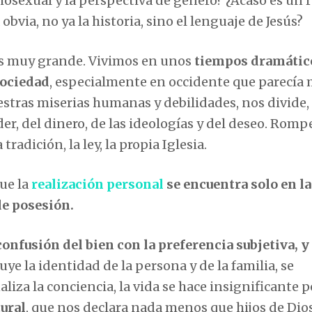
osexual y la perspectiva de género? ¿Acaso es un r
bvia, no ya la historia, sino el lenguaje de Jesús?
 es muy grande. Vivimos en unos
tiempos dramátic
sociedad
, especialmente en occidente que parecía
uestras miserias humanas y debilidades, nos divide,
er, del dinero, de las ideologías y del deseo. Rompe
adición, la ley, la propia Iglesia.
ue la
realización personal
se encuentra solo en la
de posesión.
confusión del bien con la preferencia subjetiva, y 
ruye la identidad de la persona y de la familia, se
liza la conciencia, la vida se hace insignificante 
ural
, que nos declara nada menos que hijos de Dios