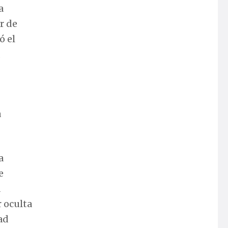
a
r de
ó el
d
a
a
e
a
r oculta
ad