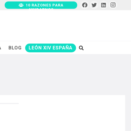
10 RAZONES PARA
AYUDARNOS
A
BLOG
LEÓN XIV ESPAÑA