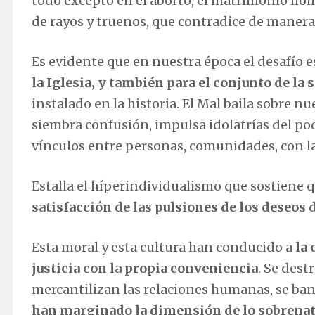
todo excepto en el aborto, el matrimonio hom
de rayos y truenos, que contradice de manera o
Es evidente que en nuestra época el desafío
la Iglesia, y también para el conjunto de la 
instalado en la historia. El Mal baila sobre n
siembra confusión, impulsa idolatrías del pod
vínculos entre personas, comunidades, con la tr
Estalla el híperindividualismo que sostiene q
satisfacción de las pulsiones de los deseos 
Esta moral y esta cultura han conducido a
la 
justicia con la propia conveniencia
. Se dest
mercantilizan las relaciones humanas, se bana
han marginado la dimensión de lo sobrenat