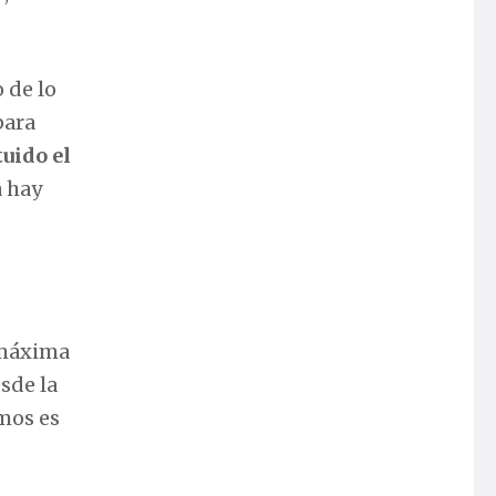
 de lo
para
uido el
a hay
 máxima
esde la
mos es