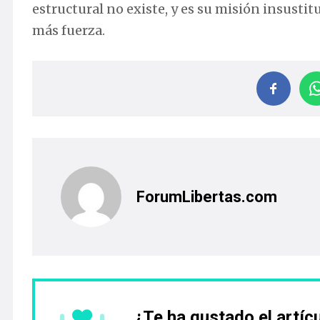
estructural no existe, y es su misión insustit
más fuerza.
ForumLibertas.com
¿Te ha gustado el artíc