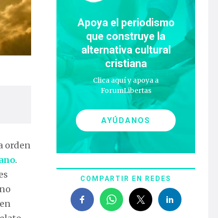
Apoya el periodismo
que construye la
alternativa cultural
cristiana
Clica aquí y apoya a
ForumLibertas
AYÚDANOS
la orden
iano
.
es
COMPARTIR EN REDES
ano
 en