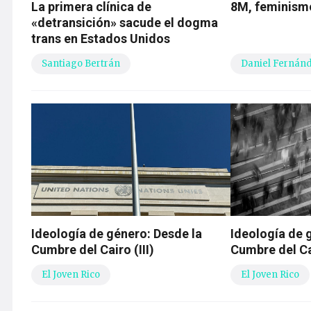
La primera clínica de
8M, feminismo
«detransición» sacude el dogma
trans en Estados Unidos
Santiago Bertrán
Daniel Fernán
Ideología de género: Desde la
Ideología de 
Cumbre del Cairo (III)
Cumbre del Cai
El Joven Rico
El Joven Rico