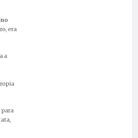
ino
ro, era
a a
propia
 para
ata,