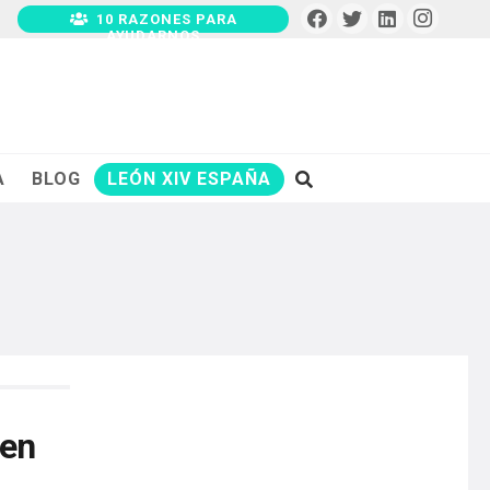
10 RAZONES PARA
AYUDARNOS
A
BLOG
LEÓN XIV ESPAÑA
nen