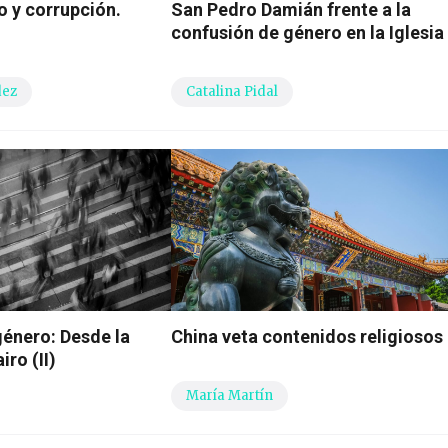
 y corrupción.
San Pedro Damián frente a la
confusión de género en la Iglesia
dez
Catalina Pidal
género: Desde la
China veta contenidos religiosos
ro (II)
María Martín