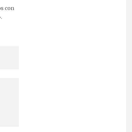
os con
.