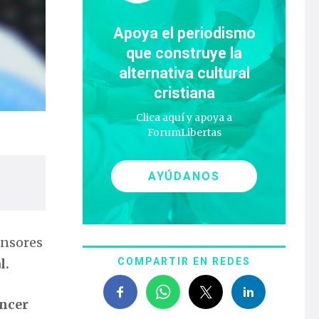
Apoya el periodismo
que construye la
alternativa cultural
cristiana
Clica aquí y apoya a
ForumLibertas
AYÚDANOS
ensores
l.
COMPARTIR EN REDES
áncer