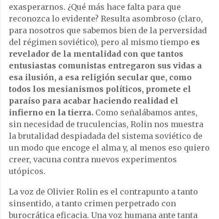
exasperarnos.
¿
Qu
é
m
á
s hace falta para que
reconozca lo evidente? Resulta asombroso (claro,
para nosotros que sabemos bien de la perversidad
del r
é
gimen sovi
é
tico), pero al mismo tiempo
es
revelador de la mentalidad con que tantos
entusiastas comunistas entregaron sus vidas a
esa ilusi
ó
n, a esa religi
ó
n secular que, como
todos los mesianismos pol
í
ticos, promete el
para
í
so para acabar haciendo realidad el
infierno en la tierra.
Como se
ñ
al
á
bamos antes,
sin necesidad de truculencias, Rolin nos muestra
la brutalidad despiadada del sistema sovi
é
tico de
un modo que encoge el alma y, al menos eso quiero
creer, vacuna contra nuevos experimentos
ut
ó
picos.
La voz de Olivier Rolin es el contrapunto a tanto
sinsentido, a tanto crimen perpetrado con
burocr
á
tica eficacia. Una voz humana ante tanta