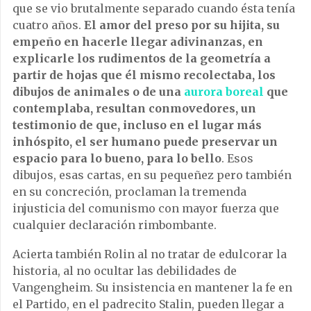
que se vio brutalmente separado cuando
é
sta ten
í
a
cuatro a
ñ
os.
El amor del preso por su hijita, su
empe
ñ
o en hacerle llegar adivinanzas, en
explicarle los rudimentos de la geometr
í
a a
partir de hojas que
é
l mismo recolectaba, los
dibujos de animales o de una
aurora boreal
que
contemplaba, resultan conmovedores, un
testimonio de que, incluso en el lugar m
á
s
inh
ó
spito, el ser humano puede preservar un
espacio para lo bueno, para lo bello
. Esos
dibujos, esas cartas, en su peque
ñ
ez pero tambi
é
n
en su concreci
ó
n, proclaman la tremenda
injusticia del comunismo con mayor fuerza que
cualquier declaraci
ó
n rimbombante.
Acierta tambi
é
n Rolin al no tratar de edulcorar la
historia, al no ocultar las debilidades de
Vangengheim. Su insistencia en mantener la fe en
el Partido, en el padrecito Stalin, pueden llegar a