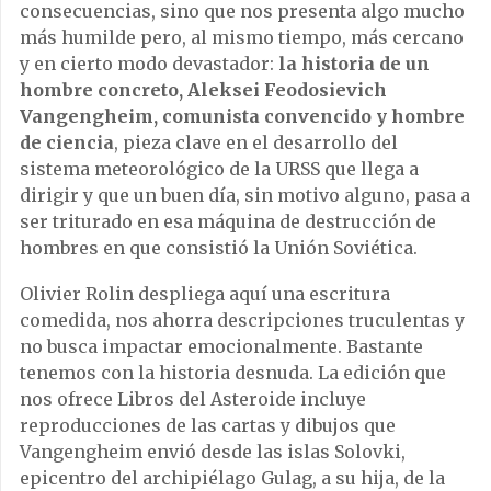
consecuencias, sino que nos presenta algo mucho
m
á
s humilde pero, al mismo tiempo, m
á
s cercano
y en cierto modo devastador:
la historia de un
hombre concreto, Aleksei Feodosievich
Vangengheim, comunista convencido y hombre
de ciencia
, pieza clave en el desarrollo del
sistema meteorol
ó
gico de la URSS que llega a
dirigir y que un buen d
í
a, sin motivo alguno, pasa a
ser triturado en esa m
á
quina de destrucci
ó
n de
hombres en que consisti
ó
la Uni
ó
n Sovi
é
tica.
Olivier Rolin despliega aqu
í
una escritura
comedida, nos ahorra descripciones truculentas y
no busca impactar emocionalmente. Bastante
tenemos con la historia desnuda. La edici
ó
n que
nos ofrece
Libros del Asteroide
incluye
reproducciones de las cartas y dibujos que
Vangengheim envi
ó
desde las islas Solovki,
epicentro del archipi
é
lago Gulag, a su hija, de la