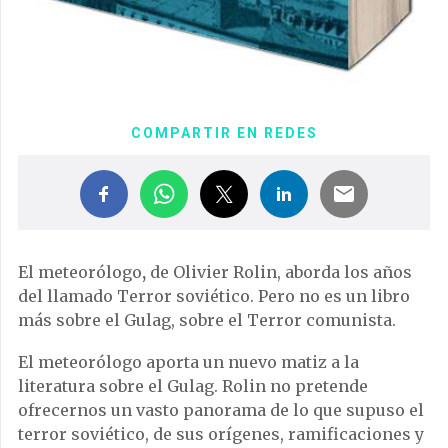
COMPARTIR EN REDES
El meteor
ó
logo
,
de Olivier Rolin
,
aborda los a
ñ
os
del llamado Terror sovi
é
tico.
Pero no es un
libro
m
á
s sobre el Gulag, sobre el Terror comunista
.
El meteor
ó
logo
aporta un nuevo matiz a la
literatura sobre el Gulag. Rolin no pretende
ofrecernos un vasto panorama de lo que supuso el
terror sovi
é
tico, de sus or
í
genes, ramificaciones y