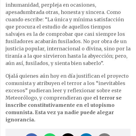
inhumanidad, perpleja en ocasiones,
apesadumbrada otras, honesta y sincera. Como
cuando escribe:
“
La
ú
nica y m
í
nima satisfacci
ó
n
que procura el estudio de aquellos tiempos
salvajes es la de comprobar que casi siempre los
fusiladores acabar
á
n fusilados. No por obra de un
justicia popular, internacional o divina, sino por la
tiran
í
a a la que sirvieron hasta la abyecci
ó
n; pero,
a
ú
n as
í
, fusilados, y sienta bien saberlo
”
.
Ojal
á
quienes a
ú
n hoy en d
í
a justifican el proyecto
comunista y atribuyen el terror a los
“
inevitables
excesos
”
pudieran leer y reflexionar sobre este
Meteor
ó
logo, y comprendieran que
el terror se
inscribe constitutivamente en el utopismo
comunista. Esta vez ya nadie puede alegar
ignorancia.