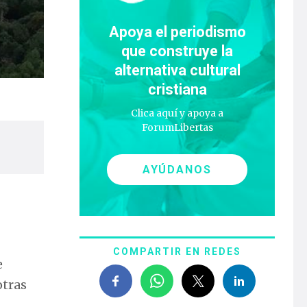
Apoya el periodismo
que construye la
alternativa cultural
cristiana
Clica aquí y apoya a
ForumLibertas
AYÚDANOS
COMPARTIR EN REDES
e
otras