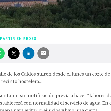
PARTIR EN REDES
lle de los Caídos sufren desde el lunes un corte de
l recinto hostelero…
entaron sin notificación previa a hacer “labores d
tablecerá con normalidad el servicio de agua. En 
mana para evitar prejuicios y bajo una cierta