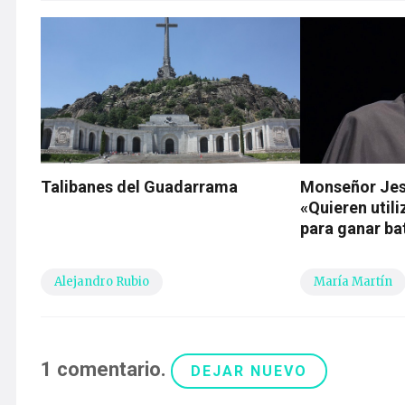
Talibanes del Guadarrama
Monseñor Jes
«Quieren utili
para ganar ba
Alejandro Rubio
María Martín
1
comentario
.
DEJAR NUEVO