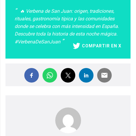
🔥 Verbena de San Juan: origen, tradiciones,
rituales, gastronomía típica y las comunidades
donde se celebra con más intensidad en España.
Descubre toda la historia de esta noche mágica.
#VerbenaDeSanJuan
COMPARTIR EN X