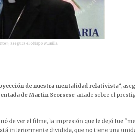
nte», asegura el obispo Munilla
royección de nuestra mentalidad relativista
”, ase
entada de Martin Scorsese
, añade sobre el presti
ó de ver el filme, la impresión que le dejó fue “
tá interiormente dividida, que no tiene una unid