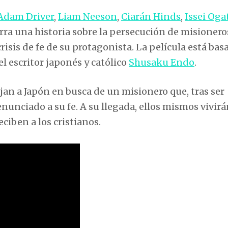
Adam Driver
,
Liam Neeson
,
Ciarán Hinds
,
Issei Oga
narra una historia sobre la persecución de misionero
 crisis de fe de su protagonista. La película está ba
l escritor japonés y católico
Shusaku Endo
.
jan a Japón en busca de un misionero que, tras ser
unciado a su fe. A su llegada, ellos mismos vivirá
eciben a los cristianos.