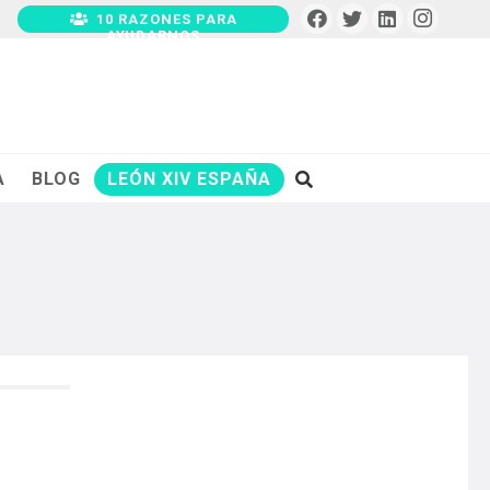
10 RAZONES PARA
AYUDARNOS
A
BLOG
LEÓN XIV ESPAÑA