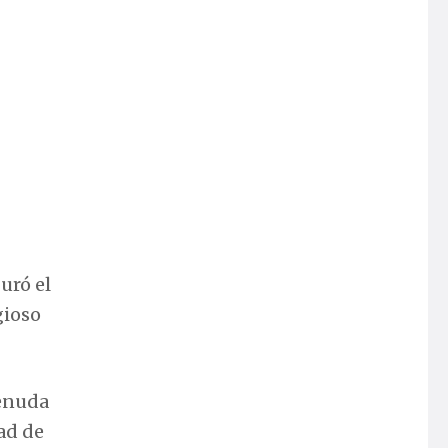
guró el
gioso
menuda
ad de