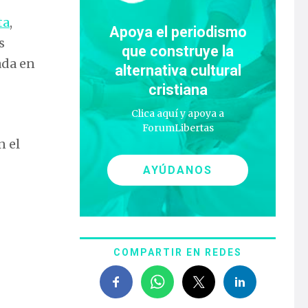
ta
,
Apoya el periodismo
s
que construye la
sada en
alternativa cultural
cristiana
Clica aquí y apoya a
ForumLibertas
n el
AYÚDANOS
COMPARTIR EN REDES