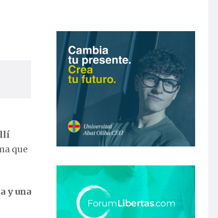
llí
rma que
a y una