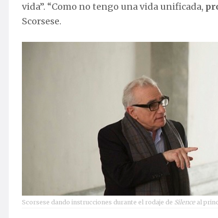
vida”. “Como no tengo una vida unificada,
pr
Scorsese.
Scorsese dando instrucciones durante el rodaje de
Silence
al prin