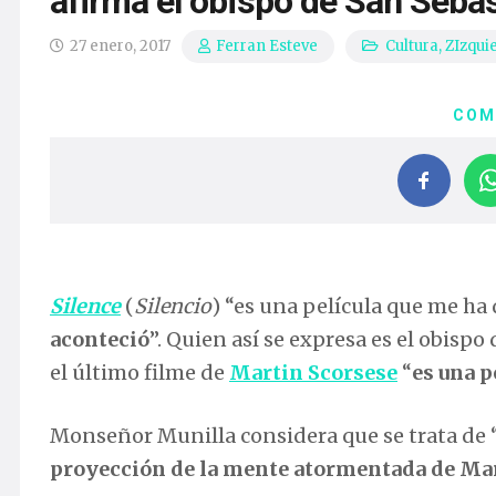
afirma el obispo de San Seba
27 enero, 2017
Cultura
,
ZIzqui
Ferran Esteve
COM
Silence
(
Silencio
) “es una película que me ha
aconteció
”. Quien así se expresa es el obispo
el último filme de
Martin Scorsese
“
es una p
Monseñor Munilla considera que se trata de 
proyección de la mente atormentada de Ma