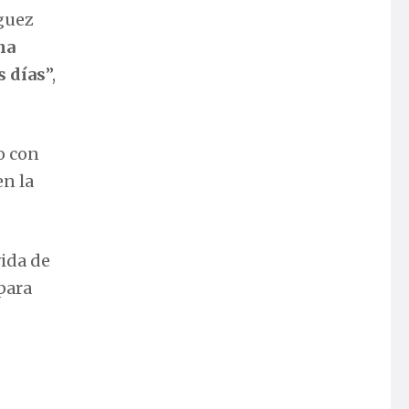
íguez
na
s días
”,
o con
en la
vida de
para