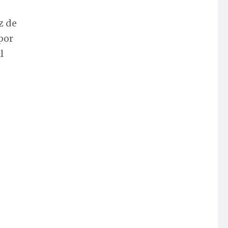
z de
 por
l