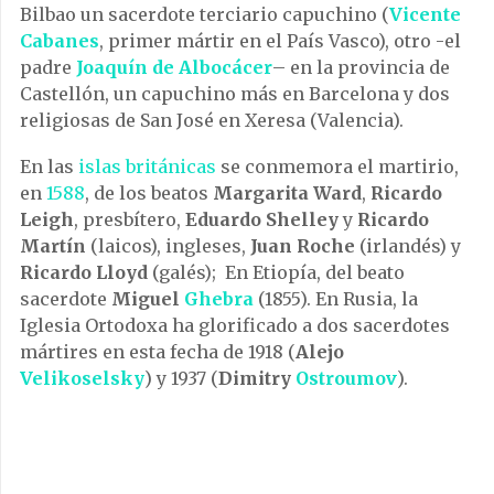
Bilbao un sacerdote terciario capuchino (
Vicente
Cabanes
, primer mártir en el País Vasco), otro -el
padre
Joaquín de Albocácer
– en la provincia de
Castellón, un capuchino más en Barcelona y dos
religiosas de San José en Xeresa (Valencia).
En las
islas británicas
se conmemora el martirio,
en
1588
, de los beatos
Margarita Ward
,
Ricardo
Leigh
, presbítero,
Eduardo Shelley
y
Ricardo
Martín
(laicos), ingleses,
Juan Roche
(irlandés) y
Ricardo Lloyd
(galés); En Etiopía, del beato
sacerdote
Miguel
Ghebra
(1855). En Rusia, la
Iglesia Ortodoxa ha glorificado a dos sacerdotes
mártires en esta fecha de 1918 (
Alejo
Velikoselsky
) y 1937 (
Dimitry
Ostroumov
).