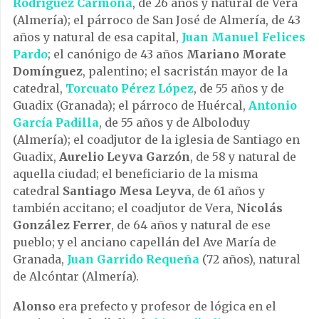
Rodríguez Carmona
, de 26 años y natural de Vera
(Almería); el párroco de San José de Almería, de 43
años y natural de esa capital,
Juan Manuel Felices
Pardo
; el canónigo de 43 años
Mariano Morate
Domínguez
, palentino; el sacristán mayor de la
catedral,
Torcuato Pérez López
, de 55 años y de
Guadix (Granada); el párroco de Huércal,
Antonio
García Padilla
, de 55 años y de Alboloduy
(Almería); el coadjutor de la iglesia de Santiago en
Guadix,
Aurelio Leyva Garzón
, de 58 y natural de
aquella ciudad; el beneficiario de la misma
catedral
Santiago Mesa Leyva
, de 61 años y
también accitano; el coadjutor de Vera,
Nicolás
González Ferrer
, de 64 años y natural de ese
pueblo; y el anciano capellán del Ave María de
Granada,
Juan Garrido Requeña
(72 años), natural
de Alcóntar (Almería).
Alonso
era prefecto y profesor de lógica en el