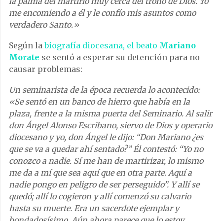
la palma del martirio muy cerca del trono de Dios. Yo
me encomiendo a él y le confío mis asuntos como
verdadero Santo.»
Según la
biografía diocesana, el beato
Mariano
Morate
se sentó a esperar su detención para no
causar problemas:
Un seminarista de la época recuerda lo acontecido:
«Se sentó en un banco de hierro que había en la
plaza, frente a la misma puerta del Seminario. Al salir
don Ángel Alonso Escribano, siervo de Dios y operario
diocesano y yo, don Ángel le dijo: “Don Mariano ¿es
que se va a quedar ahí sentado?” Él contestó: “Yo no
conozco a nadie. Sí me han de martirizar, lo mismo
me da a mí que sea aquí que en otra parte. Aquí a
nadie pongo en peligro de ser perseguido”. Y allí se
quedó; allí lo cogieron y allí comenzó su calvario
hasta su muerte. Era un sacerdote ejemplar y
bondadosísimo. Aún ahora parece que lo estoy