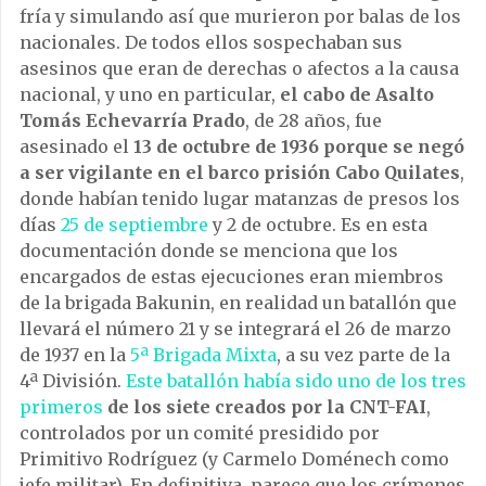
fría y simulando así que murieron por balas de los
nacionales. De todos ellos sospechaban sus
asesinos que eran de derechas o afectos a la causa
nacional, y uno en particular,
el cabo de Asalto
Tomás Echevarría Prado
, de 28 años, fue
asesinado el
13 de octubre de 1936 porque se negó
a ser vigilante en el barco prisión Cabo Quilates
,
donde habían tenido lugar matanzas de presos los
días
25 de septiembre
y 2 de octubre. Es en esta
documentación donde se menciona que los
encargados de estas ejecuciones eran miembros
de la brigada Bakunin, en realidad un batallón que
llevará el número 21 y se integrará el 26 de marzo
de 1937 en la
5ª Brigada Mixta
, a su vez parte de la
4ª División.
Este batallón había sido uno de los tres
primeros
de los siete creados por la CNT-FAI
,
controlados por un comité presidido por
Primitivo Rodríguez (y Carmelo Doménech como
jefe militar). En definitiva, parece que los crímenes