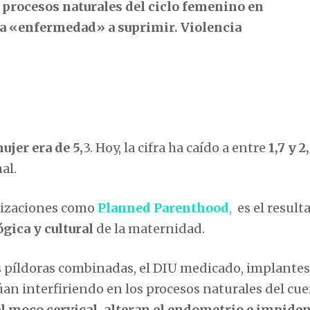
 procesos naturales del ciclo femenino en
una «enfermedad» a suprimir. Violencia
ujer era de 5,
3. Hoy, la cifra ha caído a entre
1,7 y 2
al.
nizaciones como
Planned Parenthood
,
es el result
gica y cultural
de la maternidad.
píldoras combinadas, el DIU medicado, implantes
úan interfiriendo en los procesos naturales del cu
l moco cervical, alteran el endometrio e impiden