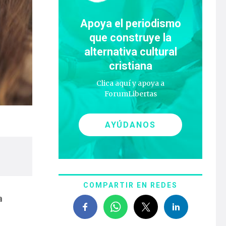
Apoya el periodismo
que construye la
alternativa cultural
cristiana
Clica aquí y apoya a
ForumLibertas
AYÚDANOS
COMPARTIR EN REDES
a