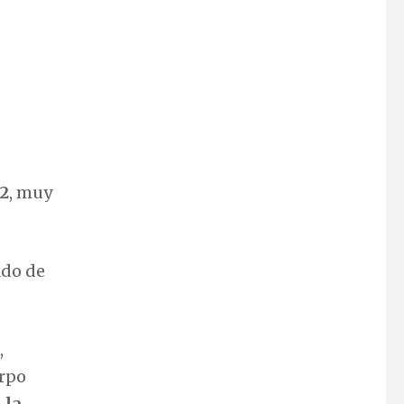
,2
, muy
ado de
,
erpo
 la