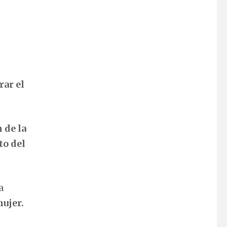
rar el
 de la
to del
a
mujer.