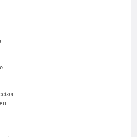
o
o
.
ectos
en
,