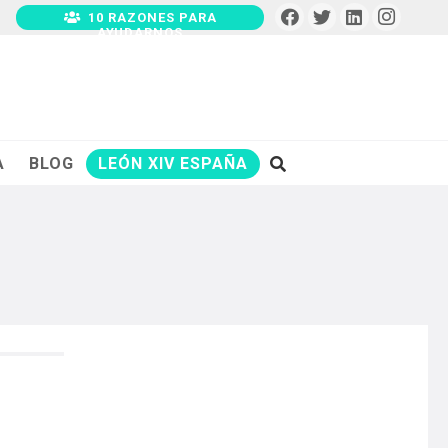
10 RAZONES PARA
AYUDARNOS
A
BLOG
LEÓN XIV ESPAÑA