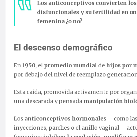
Los anticonceptivos convierten
los
disfuncionales y su fertilidad en 
femenina ¿o no?
El descenso demográfico
En
1950
, el
promedio mundial
de
hijos por m
por debajo del nivel de reemplazo generacion
Esta caída, promovida activamente por orga
una descarada y pensada
manipulación bioló
Los
anticonceptivos hormonales
—como las 
inyecciones, parches o el anillo vaginal— act
femenino:
inhiben la ovulación, modifican e