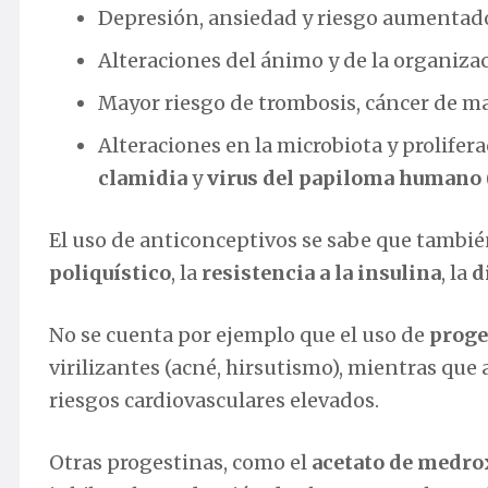
Depresión, ansiedad y riesgo aumentado
Alteraciones del ánimo y de la organiza
Mayor riesgo de trombosis, cáncer de m
Alteraciones en la microbiota y prolif
clamidia
y
virus del papiloma humano
El uso de anticonceptivos se sabe que tambi
poliquístico
, la
resistencia a la insulina
, la
d
No se cuenta por ejemplo que el uso de
proge
virilizantes (acné, hirsutismo), mientras q
riesgos cardiovasculares elevados.
Otras progestinas, como el
acetato de medro