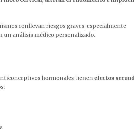
anismos conllevan riesgos graves, especialmente
in un análisis médico personalizado.
 anticonceptivos hormonales tienen
efectos secun
os:
s