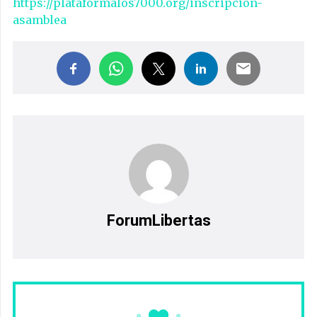
https://plataformalos7000.org/inscripcion-
asamblea
ForumLibertas