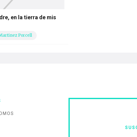
re, en la tierra de mis
Martinez Porcell
S
SOMOS
SUS