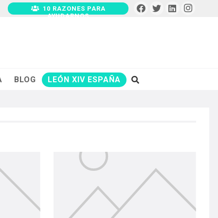
10 RAZONES PARA
AYUDARNOS
A
BLOG
LEÓN XIV ESPAÑA