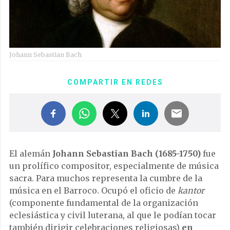
Johann Sebastian Bach
COMPARTIR EN REDES
El alemán
Johann Sebastian Bach (1685-1750)
fue
un prolífico compositor, especialmente de música
sacra. Para muchos representa la cumbre de la
música en el Barroco. Ocupó el oficio de
kantor
(componente fundamental de la organización
eclesiástica y civil luterana, al que le podían tocar
también dirigir celebraciones religiosas)
en