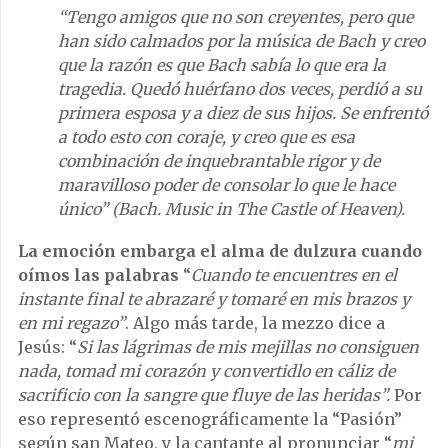
“Tengo amigos que no son creyentes, pero que
han sido calmados por la música de Bach y creo
que la razón es que Bach sabía lo que era la
tragedia. Quedó huérfano dos veces, perdió a su
primera esposa y a diez de sus hijos. Se enfrentó
a todo esto con coraje, y creo que es esa
combinación de inquebrantable rigor y de
maravilloso poder de consolar lo que le hace
único” (Bach. Music in The Castle of Heaven).
La emoción embarga el alma de dulzura cuando
oímos las palabras
“
Cuando te encuentres en el
instante final te abrazaré y tomaré en mis brazos y
en mi regazo”
. Algo más tarde, la mezzo dice a
Jesús: “
Si las lágrimas de mis mejillas no consiguen
nada, tomad mi corazón y convertidlo en cáliz de
sacrificio con la sangre que fluye de las heridas”.
Por
eso representó escenográficamente la “Pasión”
según san Mateo, y la cantante al pronunciar “
mi