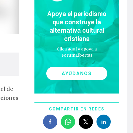
Apoya el periodismo
que construye la
alternativa cultural
cristiana
Clica aquí y apoya a
ForumLibertas
AYÚDANOS
tel de
cciones
COMPARTIR EN REDES
,