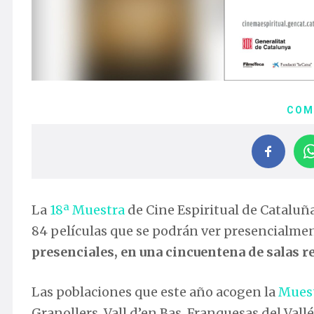
COM
La
18ª Muestra
de Cine Espiritual de Cataluña
84 películas que se podrán ver presencialmen
presenciales, en una cincuentena de salas r
Las poblaciones que este año acogen la
Mues
Granollers, Vall d’en Bas, Franquesas del Vall