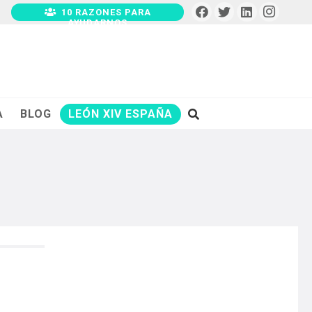
10 RAZONES PARA
AYUDARNOS
A
BLOG
LEÓN XIV ESPAÑA