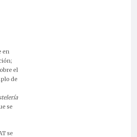
e en
ción;
obre el
iplo de
telería
ue se
AT se