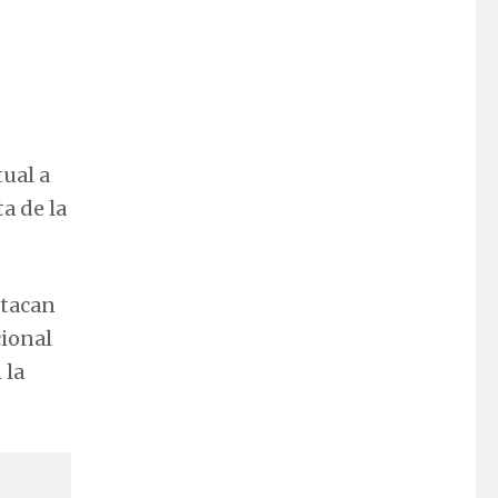
tual a
a de la
stacan
cional
 la