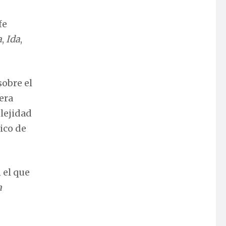
fe
a
,
Ida
,
sobre el
era
plejidad
ico de
 el que
a