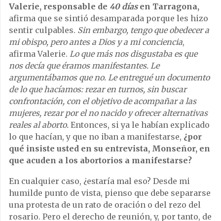
Valerie, responsable de
40 días
en Tarragona,
afirma que se sintió desamparada porque les hizo
sentir culpables.
Sin embargo, tengo que obedecer a
mi obispo, pero antes a Dios y a mi conciencia
,
afirma Valerie.
Lo que má
s nos
disgustaba es que
nos decía que
é
ramos manifestantes. Le
argument
ábamos que no. Le entregu
é
un documento
de lo que hacíamos: rezar en turnos, sin buscar
confrontación, con el objetivo de acompañar a las
mujeres, rezar por el no nacido y ofrecer alternativas
reales al aborto.
Entonces, si ya le habían explicado
lo que hacían, y que no iban a manifestarse,
¿por
qué insiste usted en su entrevista, Monseñor, en
que acuden a los abortorios a manifestarse?
En cualquier caso, ¿estaría mal eso? Desde mi
humilde punto de vista, pienso que debe separarse
una protesta de un rato de oración o del rezo del
rosario. Pero el derecho de reunión, y, por tanto, de