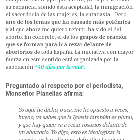
su renuncia, siendo ésta aceptada), la inmigración,
el sacerdocio de las mujeres, la eutanasia… Pero
uno de los temas que ha causado más polémica
,
y al que ahora me quiero referir, ha sido el del
aborto. En concreto, el de los
grupos de oración
que se forman para ir a rezar delante de
abortorios
de toda España. La iniciativa con mayor
fuerza en este sentido está organizada por la
asociación
“
40 días por la vida
”.
Preguntado al respecto por el periodista,
Monseñor Planellas afirma:
Yo aqu
í he dicho, o sea, me he opuesto a veces,
bueno, ya sabes que la Iglesia tambi
é
n es plural,
y que hay quien va a rezar rosarios delante de
un abortorio. Yo digo, esto es ideologizar la
oración, es banalizar en definitiva la misma