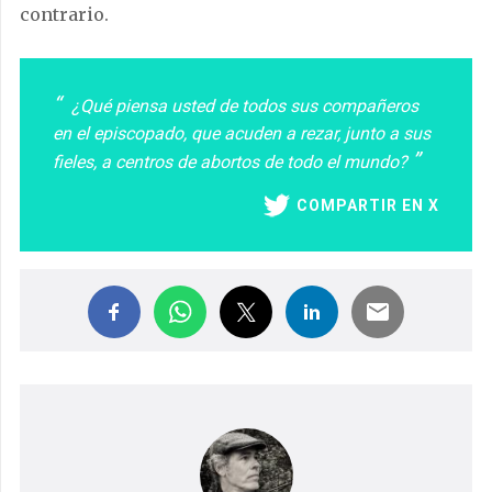
contrario.
¿Qué piensa usted de todos sus compañeros
en el episcopado, que acuden a rezar, junto a sus
fieles, a centros de abortos de todo el mundo?
COMPARTIR EN X