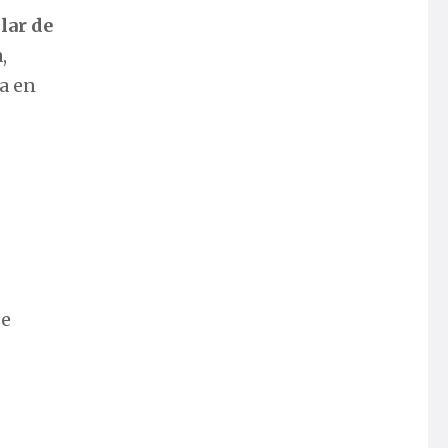
lar de
,
a en
se