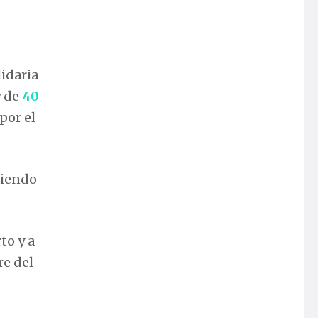
lidaria
y de
40
por el
niendo
to y a
re del