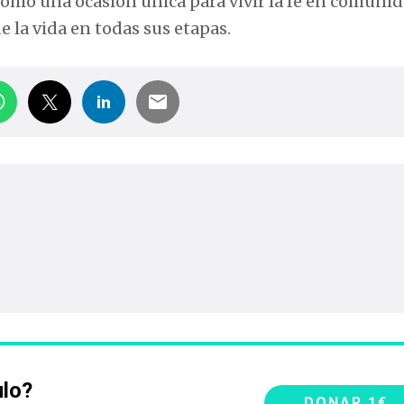
 como una ocasión única para vivir la fe en comunid
e la vida en todas sus etapas.
ulo?
DONAR 1€