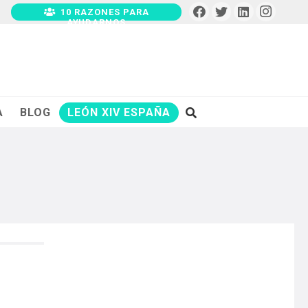
10 RAZONES PARA
AYUDARNOS
A
BLOG
LEÓN XIV ESPAÑA