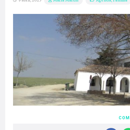
9 abril, 2025
Agenda
,
Familia
María Martín
COM