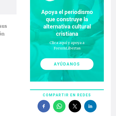
Apoya el periodismo
que construye la
 sus
alternativa cultural
cristiana
ón
Clica aquí y apoya a
ForumLibertas
AYÚDANOS
COMPARTIR EN REDES