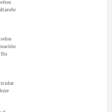
ueños
saltando
 todos
inación
 fin
ticular
cluye