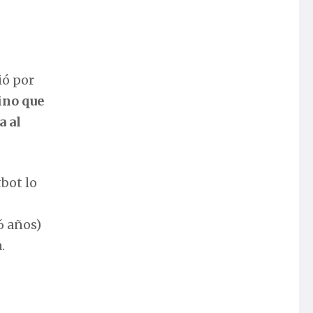
ió por
ino que
a al
tbot lo
6 años)
.