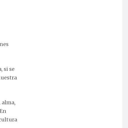
ones
, si se
muestra
n alma,
 En
cultura