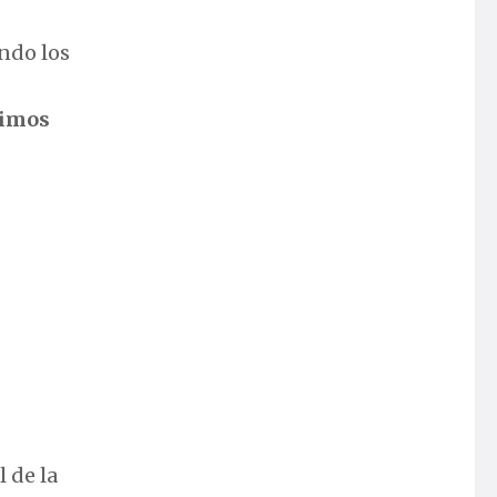
ndo los
uimos
 de la