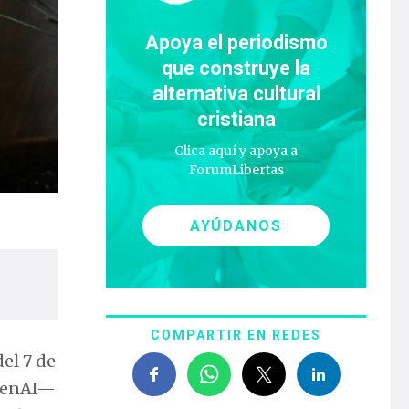
Apoya el periodismo
que construye la
alternativa cultural
cristiana
Clica aquí y apoya a
ForumLibertas
AYÚDANOS
COMPARTIR EN REDES
el 7 de
OpenAI—