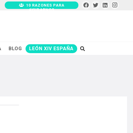
10 RAZONES PARA
AYUDARNOS
A
BLOG
LEÓN XIV ESPAÑA