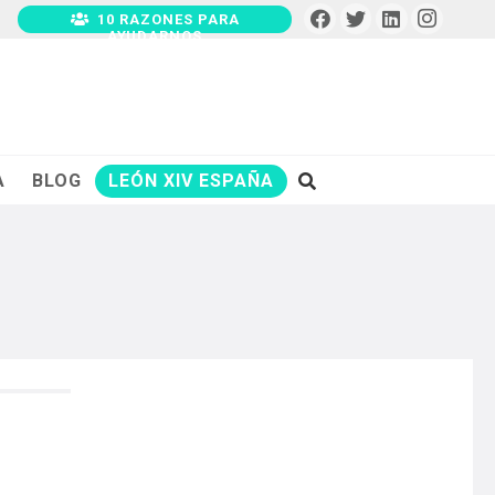
10 RAZONES PARA
AYUDARNOS
A
BLOG
LEÓN XIV ESPAÑA