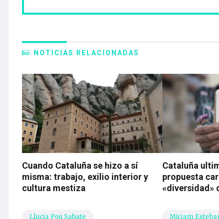
NOTICIAS RELACIONADAS
Cuando Cataluña se hizo a sí
Cataluña ultim
misma: trabajo, exilio interior y
propuesta ca
cultura mestiza
«diversidad» 
Llucia Pou Sabate
Miriam Esteba