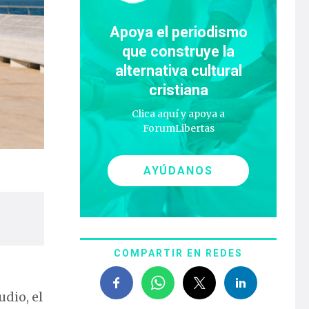
Apoya el periodismo
que construye la
alternativa cultural
cristiana
Clica aquí y apoya a
ForumLibertas
AYÚDANOS
COMPARTIR EN REDES
udio, el