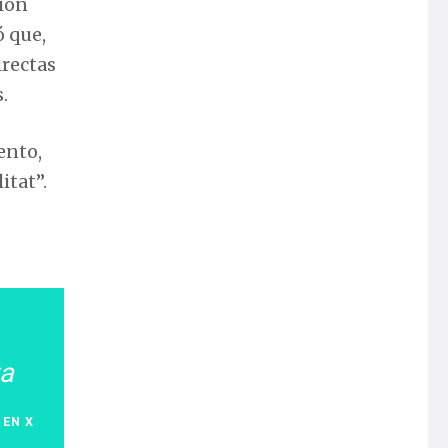
ción
 que,
irectas
.
ento,
itat”.
ta
 EN X