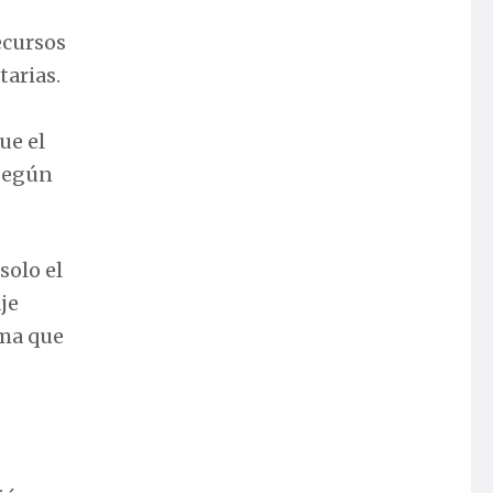
ecursos
tarias.
ue el
 según
solo el
je
ema que