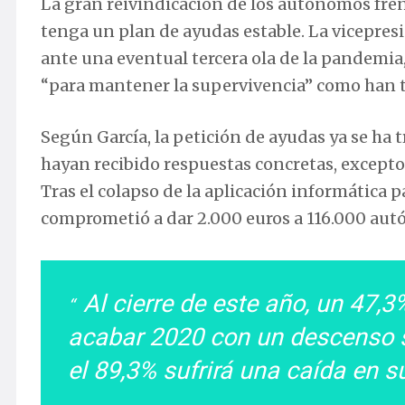
La gran reivindicación de los autónomos fren
tenga un plan de ayudas estable. La vicepre
ante una eventual tercera ola de la pandemia
“para mantener la supervivencia” como han ten
Según García, la petición de ayudas ya se ha 
hayan recibido respuestas concretas, excepto
Tras el colapso de la aplicación informática p
comprometió a dar 2.000 euros a 116.000 aut
Al cierre de este año, un 47,
acabar 2020 con un descenso s
el 89,3% sufrirá una caída en s