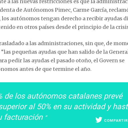
te a las nuevas restricciones es que la administra
sidenta de Autónomos Pimec, Carme García, reclamó
, los autónomos tengan derecho a recibir ayudas d
ido en otros países desde el principio de la crisis
trasladado a las administraciones, sin que, de mom
 “las pequeñas ayudas que han salido de la General
ara pedir las ayudas el pasado otoño, el Govern se
ónomos antes de que termine el año.
3% de los autónomos catalanes prevé
uperior al 50% en su actividad y has
u facturación
COMPARTIR