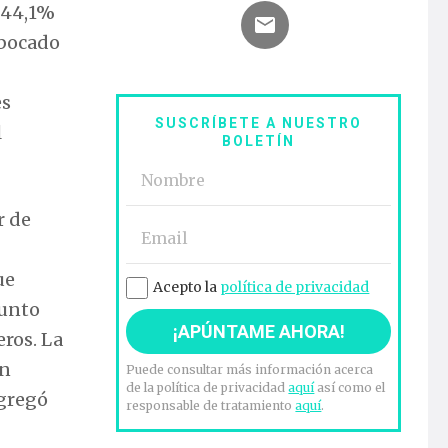
 44,1%
abocado
es
SUSCRÍBETE A NUESTRO
l
BOLETÍN
r de
ue
Acepto la
política de privacidad
junto
ros. La
un
Puede consultar más información acerca
de la política de privacidad
aquí
así como el
agregó
responsable de tratamiento
aquí
.