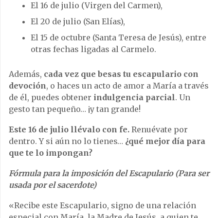
El 16 de julio (Virgen del Carmen),
El 20 de julio (San Elías),
El 15 de octubre (Santa Teresa de Jesús), entre
otras fechas ligadas al Carmelo.
Además,
cada vez que besas tu escapulario con
devoción
, o haces un acto de amor a María a través
de él, puedes obtener
indulgencia parcial
. Un
gesto tan pequeño… ¡y tan grande!
Este 16 de julio llévalo
con fe.
Renuévate por
dentro. Y si aún no lo tienes…
¿qué mejor día para
que te lo impongan?
Fórmula para la imposición del Escapulario (Para ser
usada por el sacerdote)
«Recibe este Escapulario, signo de una relación
especial con María, la Madre de Jesús, a quien te