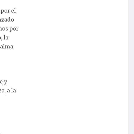
por el
nzado
mos por
, la
l alma
e y
a, a la