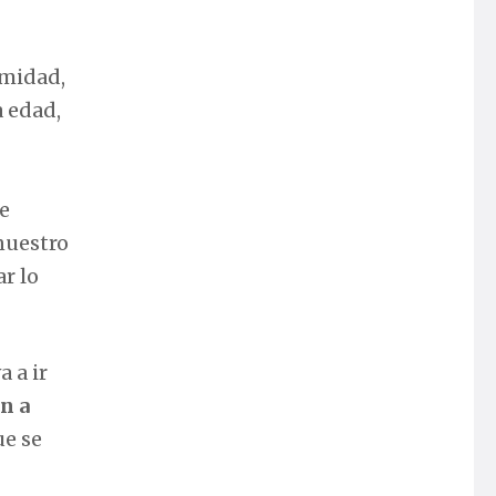
imidad,
a edad,
e
nuestro
r lo
a a ir
n a
ue se