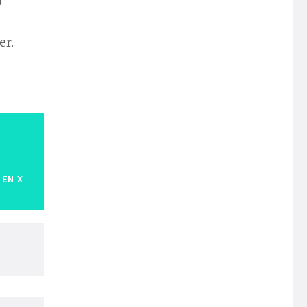
o
er.
 EN X