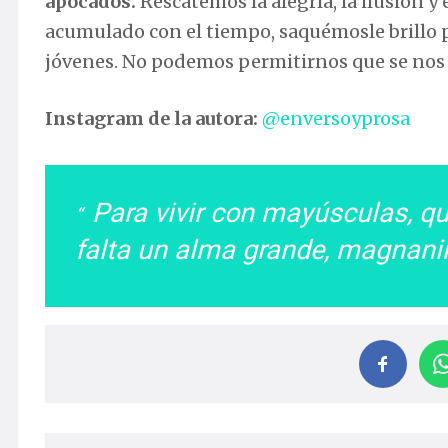
apocados.
Rescatemos la alegría, la ilusión y
acumulado con el tiempo, saquémosle brillo p
jóvenes. No podemos permitirnos que se nos 
Instagram de la autora:
@enversoyprosa
Para vivir con mayúsculas, q
falta un alma grande, magnan