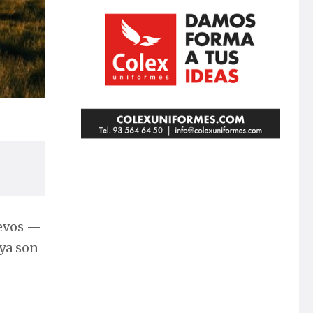
uevos —
 ya son