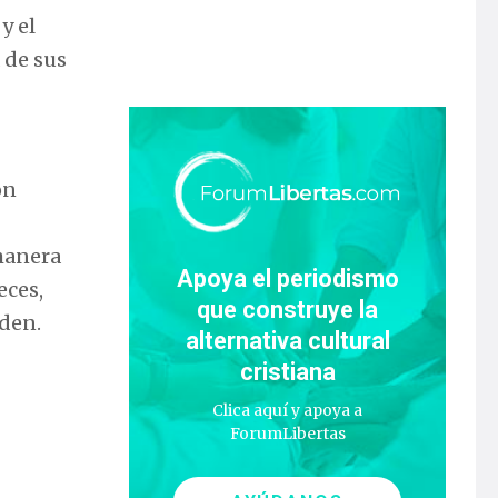
y el
 de sus
on
 manera
Apoya el periodismo
eces,
que construye la
den.
alternativa cultural
cristiana
Clica aquí y apoya a
ForumLibertas