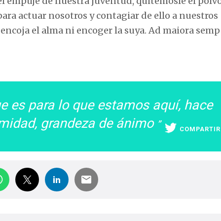
 el empuje de nuestra juventud, quitémosle el polv
ara actuar nosotros y contagiar de ello a nuestros
encoja el alma ni encoger la suya. Ad maiora semp
ue es para lo que estamos aquí, hace
imidad, grandeza de ánimo
COMPARTIR