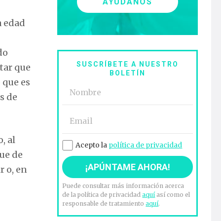
AYÚDANOS
a edad
do
SUSCRÍBETE A NUESTRO
itar que
BOLETÍN
 que es
s de
, al
Acepto la
política de privacidad
que de
r o, en
Puede consultar más información acerca
de la política de privacidad
aquí
así como el
responsable de tratamiento
aquí
.