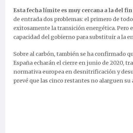
Esta fecha límite es muy cercana a la del fi
de entrada dos problemas: el primero de todo
exitosamente la transición energética. Pero 
capacidad del gobierno para substituir a la e
Sobre al carbón, también se ha confirmado qu
España echarán el cierre en junio de 2020, tr
normativa europea en desnitrificación y desu
prevé que las cinco restantes no alarguen su 
El autor del estudio The Future of Nuclear E
Massachusetts Institute of Technology (MIT),
«un camino erróneo»
.