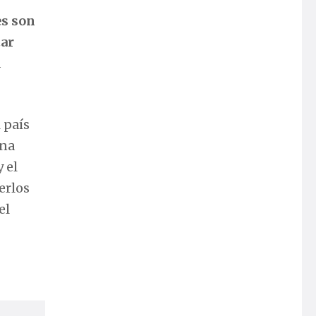
 país
una
 el
erlos
el