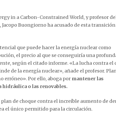
otencial que puede hacer la energía nuclear como
ución, el precio al que se conseguiría una profund
nte, según el citado informe. «La lucha contra el
cinde de la energía nuclear», añade el profesor. Pla
o erróneo». Por ello, aboga por
mantener las
a hidráulica o las renovables.
n plan de choque contra el increíble aumento de 
sea el único permitido para la circulación.
gnacio Araluce, recordó que «
las centrales nuclear
n (20%), más horas funcionan y más ayudan a evi
icidad libre de CO2 se consiguió gracias a la energí