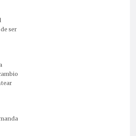
a
 cambio
ntear
demanda
es son
tar
a