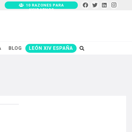
10 RAZONES PARA
AYUDARNOS
A
BLOG
LEÓN XIV ESPAÑA