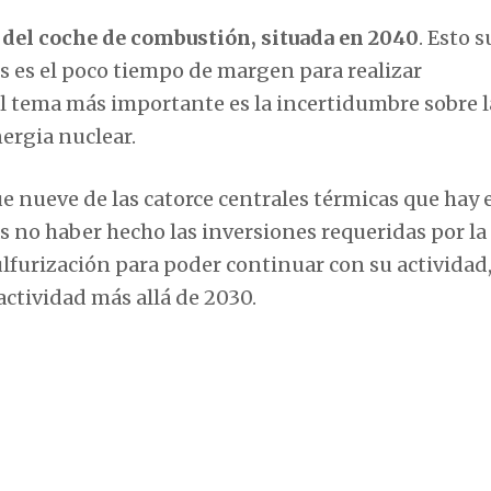
n del coche de combustión, situada en 2040
. Esto 
s es el poco tiempo de margen para realizar
el tema más importante es la incertidumbre sobre l
nergia nuclear.
e nueve de las catorce centrales térmicas que hay 
as no haber hecho las inversiones requeridas por la
lfurización para poder continuar con su actividad,
actividad más allá de 2030.
nergy in a Carbon-Constrained World, y profesor de
 Jacopo Buongiorno ha acusado de esta transición