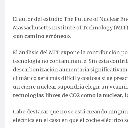
El análisis del MIT expone la contribución p
tecnología no contaminante. Sin esta contrib
descarbonización aumentaría significativame
climático será más difícil y costosa si se pres
un cierre nuclear supondría elegir un «camin
tecnologías libres de CO2 como la nuclear, l
Cabe destacar que no se está creando ningú
eléctrica en el caso en que el coche eléctrico 
Por su parte, el presidente de Foro Nuclear, I
la tecnología que más electricidad produce
emisiones
«. En 2017, casi el 40% de la electr
nuclear