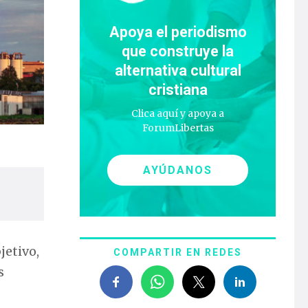
Apoya el periodismo
que construye la
alternativa cultural
cristiana
Clica aquí y apoya a
ForumLibertas
AYÚDANOS
bjetivo,
COMPARTIR EN REDES
s