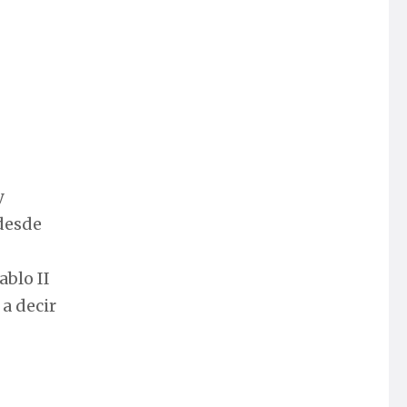
y
desde
ablo II
a decir