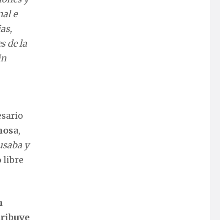
nal e
as,
s de la
in
esario
nosa
,
usaba y
 libre
n
tribuye