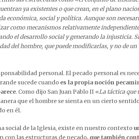
uentran ya existentes o que crean, en el plano nacio
ida económica, social y política. Aunque son necesari
talizar como mecanismos relativamente independiente
do el desarrollo social y generando la injusticia. S
dad del hombre, que puede modificarlas, y no de un
sponsabilidad personal. El pecado personal es nec
a grande sucede cuando
es la propia noción pecami
parece
. Como dijo San Juan Pablo II «
La táctica que 
anera que el hombre se sienta en un cierto sentido
o en él.
na social de la Iglesia, existe en nuestro contexto
u
n con las estructuras de pecado
, que también con