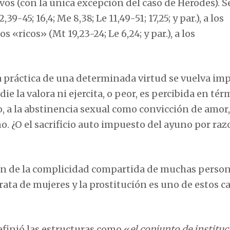
os (con la única excepción del caso de Herodes). S
9-45; 16,4; Me 8,38; Le 11,49-51; 17,25; y par.), a los
los «ricos» (Mt 19,23-24; Le 6,24; y par.), a los
a práctica de una determinada virtud se vuelva im
 la valora ni ejercita, o peor, es percibida en té
o, a la abstinencia sexual como convicción de amor,
o. ¿O el sacrificio auto impuesto del ayuno por ra
n de la complicidad compartida de muchas person
rata de mujeres y la prostitución es uno de estos ca
finió las estructuras como «
el conjunto de instituc