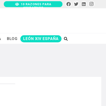
10 RAZONES PARA
AYUDARNOS
A
BLOG
LEÓN XIV ESPAÑA