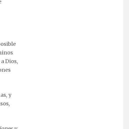
e
posible
rminos
 a Dios,
zones
as, y
sos,
iones y