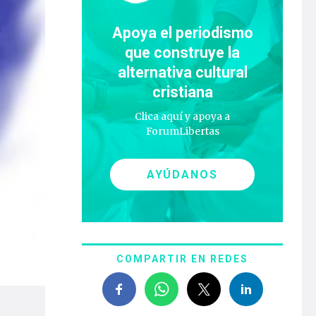
Apoya el periodismo
que construye la
alternativa cultural
cristiana
Clica aquí y apoya a
ForumLibertas
AYÚDANOS
COMPARTIR EN REDES