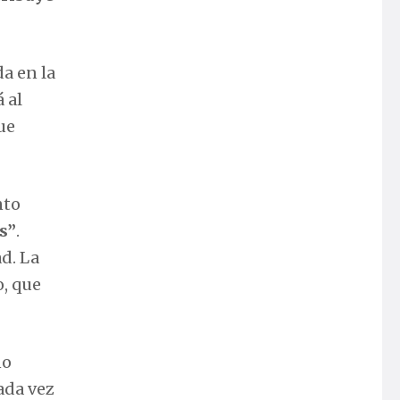
a en la
 al
que
nto
s”
.
d. La
o, que
no
ada vez