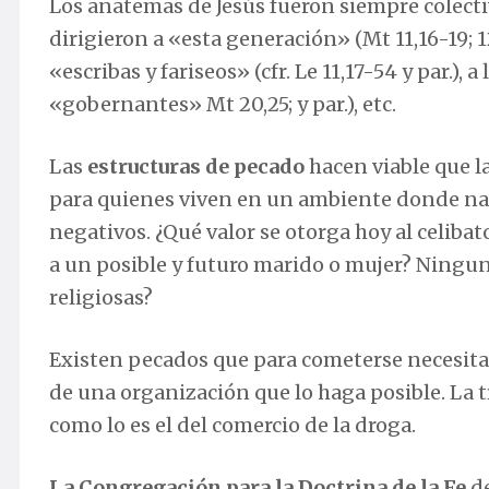
Los anatemas de Jesús fueron siempre colectiv
dirigieron a «esta generación» (Mt 11,16-19; 12,3
«escribas y fariseos» (cfr. Le 11,17-54 y par.), a 
«gobernantes» Mt 20,25; y par.), etc.
Las
estructuras de pecado
hacen viable que l
para quienes viven en un ambiente donde nadie
negativos. ¿Qué valor se otorga hoy al celibat
a un posible y futuro marido o mujer? Ningun
religiosas?
Existen pecados que para cometerse necesita
de una organización que lo haga posible. La t
como lo es el del comercio de la droga.
La Congregación para la Doctrina de la Fe
de